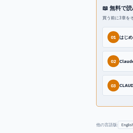
📖 無料で
買う前に3章をそ
はじめ
01
Clau
02
CLA
03
他の言語版:
Englis