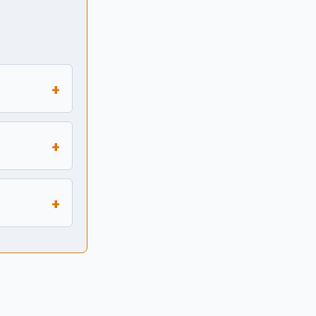
+
+
+