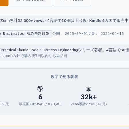
Zenn累計32,000+ views · 4言語で30冊以上出版 · Kindle 6カ国で販売中
le Unlimited 読み放題対象
公開:
2025-09-01
更新:
2026-04-15
o / Practical Claude Code・Harness Engineeringシリーズ著者。4言
Amazonの方針で購入後7日以内なら返品可
数字で見る著者
🌎
📖
6
32k+
近3ヶ月)
販売国 (JP/US/BR/DE/IT/AU)
Zenn累計views (3ヶ月)