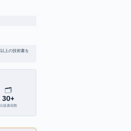
語で30冊以上の技術書を
🗂
30+
出版書籍数