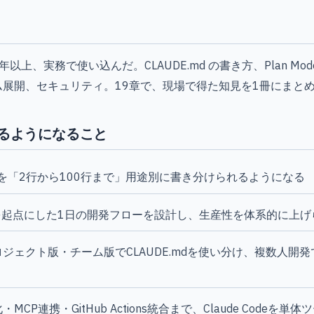
e を1年以上、実務で使い込んだ。CLAUDE.md の書き方、Plan M
ム展開、セキュリティ。19章で、現場で得た知見を1冊にまと
るようになること
.mdを「2行から100行まで」用途別に書き分けられるようになる
odeを起点にした1日の開発フローを設計し、生産性を体系的に上
ジェクト版・チーム版でCLAUDE.mdを使い分け、複数人開
MCP連携・GitHub Actions統合まで、Claude Codeを