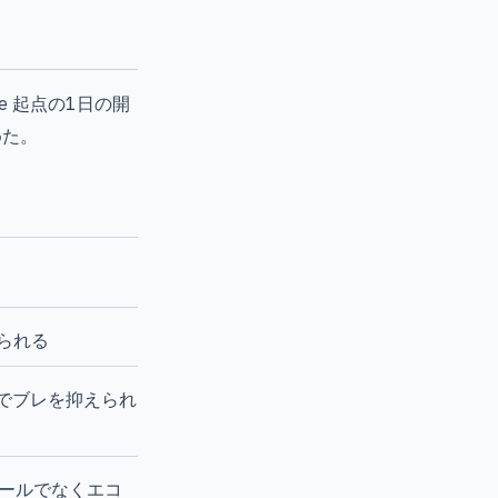
ode 起点の1日の開
めた。
げられる
発でブレを抑えられ
単体ツールでなくエコ