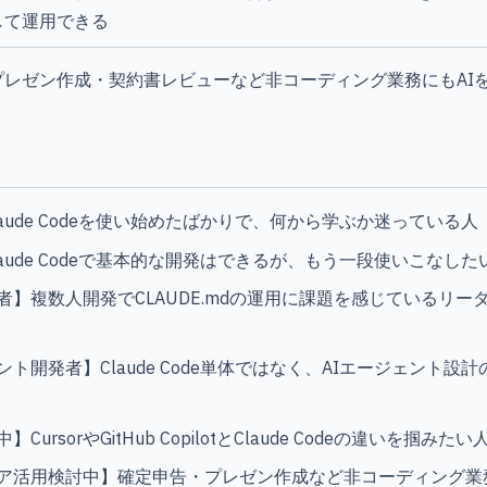
して運用できる
プレゼン作成・契約書レビューなど非コーディング業務にもAI
aude Codeを使い始めたばかりで、何から学ぶか迷っている人
aude Codeで基本的な開発はできるが、もう一段使いこなした
者】複数人開発でCLAUDE.mdの運用に課題を感じているリー
ント開発者】Claude Code単体ではなく、AIエージェント設
ursorやGitHub CopilotとClaude Codeの違いを掴みたい
ア活用検討中】確定申告・プレゼン作成など非コーディング業務