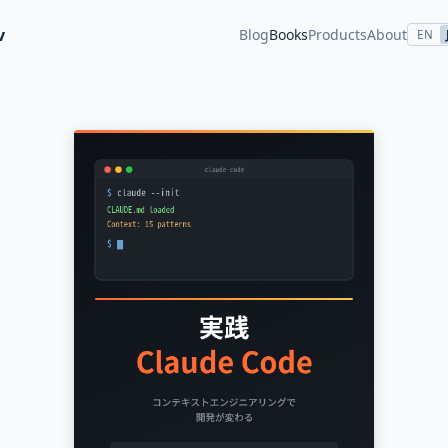
v
Blog
Books
Products
About
EN