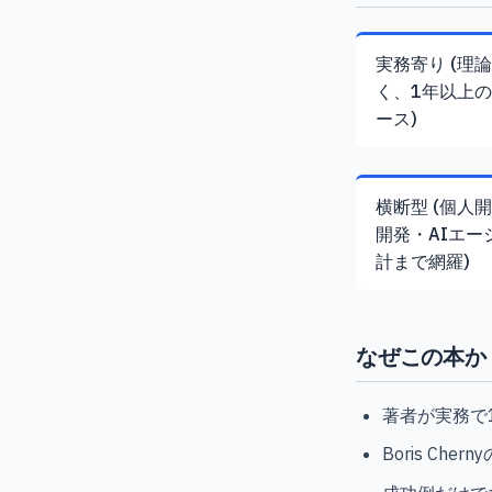
実務寄り (理
く、1年以上
ース)
横断型 (個人
開発・AIエー
計まで網羅)
なぜこの本か
著者が実務で
Boris C