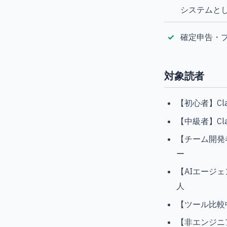
システムと
確定申告・
対象読者
【初心者】Cl
【中級者】Cl
【チーム開発
ー
【AIエージェ
人
【ツール比較中】C
【非エンジニ