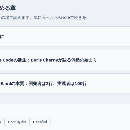
読める章
の場で読めます。気に入ったらKindleで続きを。
に
de Codeの誕生：Boris Chernyが語る偶然の始まり
UDE.mdの本質：開発者は2行、実践者は100行
h
Português
Español