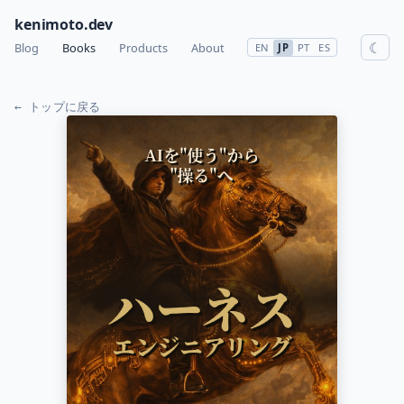
kenimoto.dev
☾
Blog
Books
Products
About
EN
JP
PT
ES
← トップに戻る