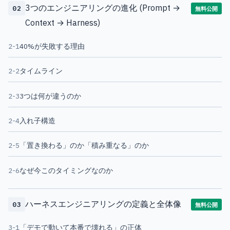
3つのエンジニアリングの進化 (Prompt →
02
無料公開
Context → Harness)
2-1
40%が失敗する理由
2-2
タイムライン
2-3
3つは何が違うのか
2-4
入れ子構造
2-5
「置き換わる」のか「積み重なる」のか
2-6
なぜ今このタイミングなのか
ハーネスエンジニアリングの定義と全体像
03
無料公開
3-1
「デモで動いて本番で壊れる」の正体