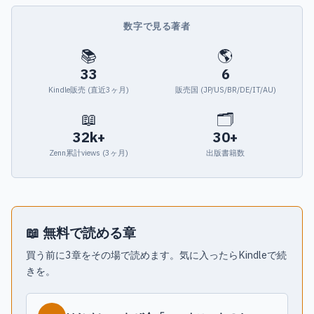
数字で見る著者
📚
🌎
33
6
Kindle販売 (直近3ヶ月)
販売国 (JP/US/BR/DE/IT/AU)
📖
🗂
32k+
30+
Zenn累計views (3ヶ月)
出版書籍数
📖 無料で読める章
買う前に3章をその場で読めます。気に入ったらKindleで続
きを。