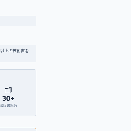
語で30冊以上の技術書を
🗂
30+
出版書籍数