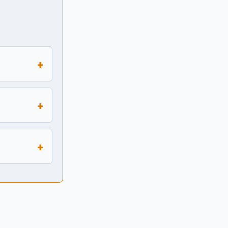
+
+
+