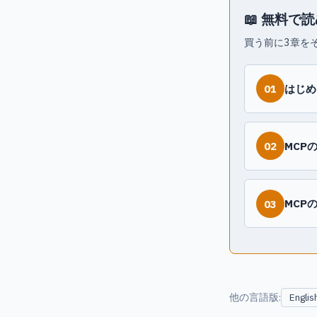
📖 無料で
買う前に3章をそ
はじめ
01
MCP
02
MCP
03
他の言語版:
Englis