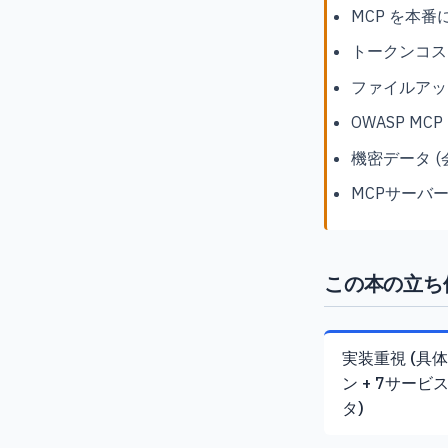
MCP を本
トークンコス
ファイルアッ
OWASP M
機密データ 
MCPサーバ
この本の立ち
実装重視 (具
ン + 7サービ
タ)