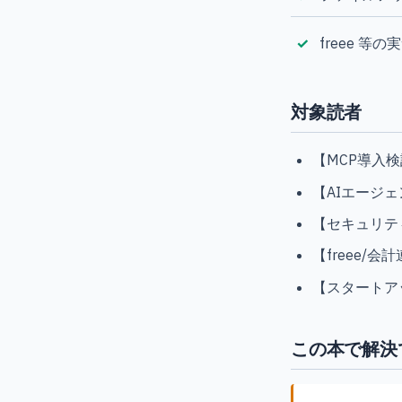
freee 
対象読者
【MCP導入
【AIエージ
【セキュリティ
【freee
【スタートア
この本で解決