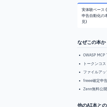
実体験ベース (
申告自動化の
見)
なぜこの本か
OWASP M
トークンコス
ファイルアッ
freee確
Zenn無料
他のAI本と