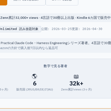
Zenn累計32,000+ views · 4言語で30冊以上出版 · Kindle 6カ国で販売中
 Unlimited 読み放題対象
公開:
2026-03-25
更新:
2026-04-30
o / Practical Claude Code・Harness Engineeringシリーズ著者。4言
Amazonの方針で購入後7日以内なら返品可
数字で見る著者
🌎
📖
6
32k+
近3ヶ月)
販売国 (JP/US/BR/DE/IT/AU)
Zenn累計views (3ヶ月)