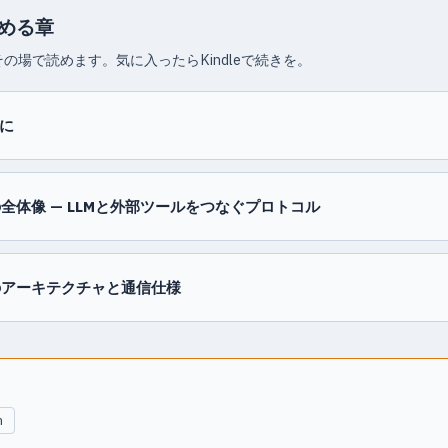
読める章
の場で読めます。気に入ったらKindleで続きを。
に
の全体像 — LLMと外部ツールをつなぐプロトコル
のアーキテクチャと通信仕様
h