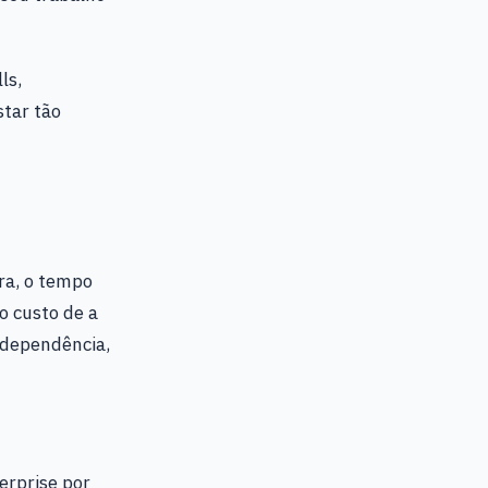
ls,
tar tão
ra, o tempo
o custo de a
e dependência,
erprise por