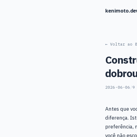
kenimoto.de
← Voltar ao 
Constr
dobrou
2026-06-06
/
9
Antes que vo
diferença. Is
preferência,
você não esco