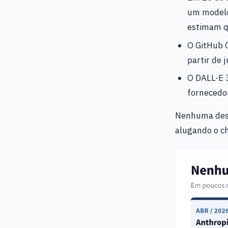
um modelo
estimam qu
O GitHub C
partir de 
O DALL-E 3
fornecedor
Nenhuma dess
alugando o ch