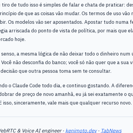
u tiro de tudo isso é simples de falar e chata de praticar: d
rincípio de que as coisas vão mudar. Os termos de uso vão
ubir. Os modelos vão ser aposentados. Apostar tudo numa 
gia arriscada do ponto de vista de política, por mais que el
rcado hoje.
 senso, a mesma lógica de não deixar todo o dinheiro num 
 Você não desconfia do banco; você só não quer que a sua 
decisão que outra pessoa toma sem te consultar.
do o Claude Code todo dia, e continuo gostando. A diferen
 dobrar de preço de novo amanhã, eu já sei exatamente o q
 E isso, sinceramente, vale mais que qualquer recurso novo.
WebRTC & Voice AI engineer ·
kenimoto.dev
·
TabNews