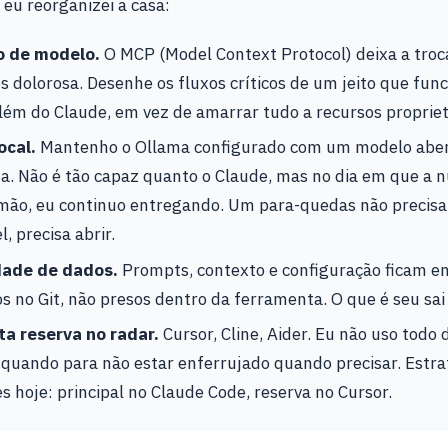
 eu reorganizei a casa:
o de modelo.
O MCP (Model Context Protocol) deixa a troc
dolorosa. Desenhe os fluxos críticos de um jeito que fun
ém do Claude, em vez de amarrar tudo a recursos propriet
ocal.
Mantenho o Ollama configurado com um modelo abe
a. Não é tão capaz quanto o Claude, mas no dia em que a
 mão, eu continuo entregando. Um para-quedas não precisa
, precisa abrir.
dade de dados.
Prompts, contexto e configuração ficam e
s no Git, não presos dentro da ferramenta. O que é seu sai
a reserva no radar.
Cursor, Cline, Aider. Eu não uso todo 
 quando para não estar enferrujado quando precisar. Est
s hoje: principal no Claude Code, reserva no Cursor.