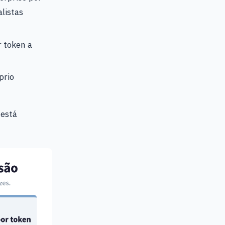
listas
r token a
prio
 está