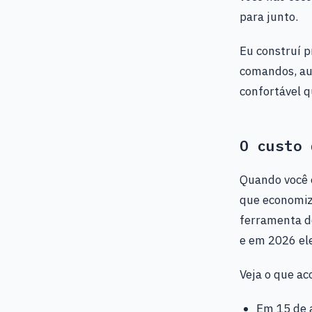
para junto.
Eu construí p
comandos, au
confortável q
O custo 
Quando você e
que economiza
ferramenta de
e em 2026 ele
Veja o que ac
Em 15 de a