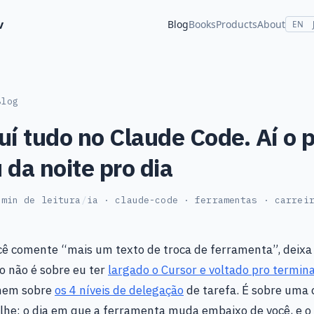
v
Blog
Books
Products
About
EN
Blog
uí tudo no Claude Code. Aí o 
 da noite pro dia
 min de leitura
/
ia · claude-code · ferramentas · carrei
cê comente “mais um texto de troca de ferramenta”, deixa
to não é sobre eu ter
largado o Cursor e voltado pro termina
 nem sobre
os 4 níveis de delegação
de tarefa. É sobre uma 
lhe: o dia em que a ferramenta muda embaixo de você, e o