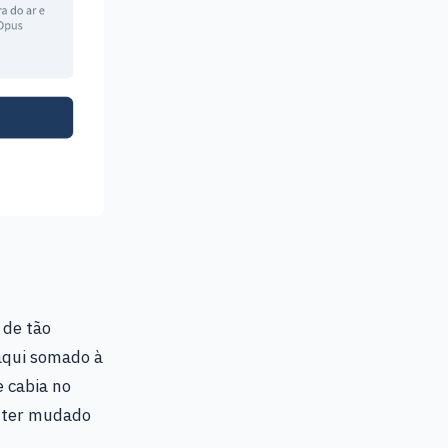
 de tão
aqui somado à
e cabia no
ê ter mudado