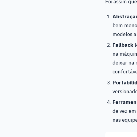
Foi assim que
Abstraçã
bem menos 
modelos al
Fallback l
na máquin
deixar na
confortável
Portabili
versionado
Ferrament
de vez em
nas equipe