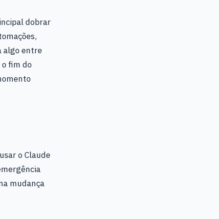
incipal dobrar
utomações,
a algo entre
 o fim do
 momento
 usar o Claude
 emergência
 uma mudança