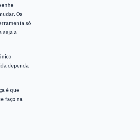
esenhe
 mudar. Os
ferramenta só
a seja a
único
vida dependa
ça é que
ue faço na