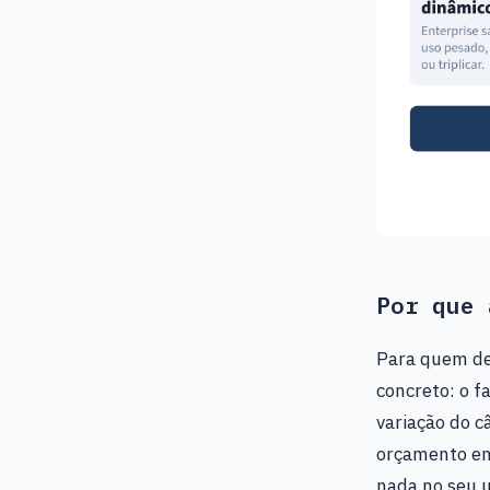
Por que 
Para quem des
concreto: o f
variação do c
orçamento em 
nada no seu u