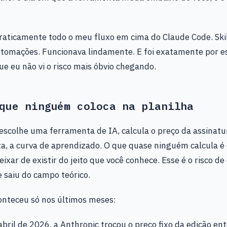
raticamente todo o meu fluxo em cima do Claude Code. Skil
tomações. Funcionava lindamente. E foi exatamente por es
ue eu não vi o risco mais óbvio chegando.
que ninguém coloca na planilha
scolhe uma ferramenta de IA, calcula o preço da assinatu
, a curva de aprendizado. O que quase ninguém calcula é 
ixar de existir do jeito que você conhece. Esse é o risco d
 saiu do campo teórico.
onteceu só nos últimos meses:
bril de 2026, a Anthropic trocou o preço fixo da edição ent