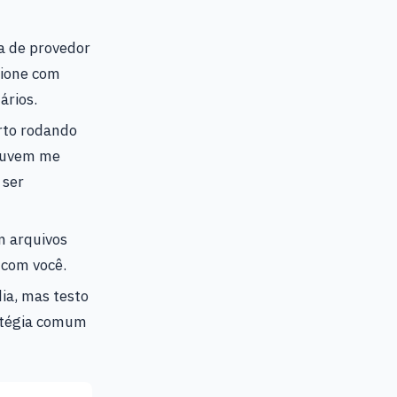
a de provedor
cione com
ários.
rto rodando
 nuvem me
 ser
m arquivos
 com você.
dia, mas testo
ratégia comum