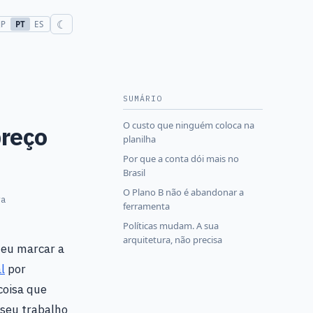
☾
JP
PT
ES
SUMÁRIO
O custo que ninguém coloca na
preço
planilha
Por que a conta dói mais no
Brasil
O Plano B não é abandonar a
ra
ferramenta
Políticas mudam. A sua
arquitetura, não precisa
 eu marcar a
l
por
coisa que
 seu trabalho