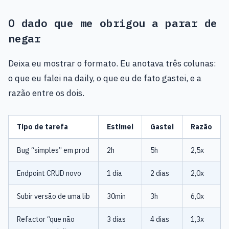
O dado que me obrigou a parar de
negar
Deixa eu mostrar o formato. Eu anotava três colunas:
o que eu falei na daily, o que eu de fato gastei, e a
razão entre os dois.
Tipo de tarefa
Estimei
Gastei
Razão
Bug “simples” em prod
2h
5h
2,5x
Endpoint CRUD novo
1 dia
2 dias
2,0x
Subir versão de uma lib
30min
3h
6,0x
Refactor “que não
3 dias
4 dias
1,3x