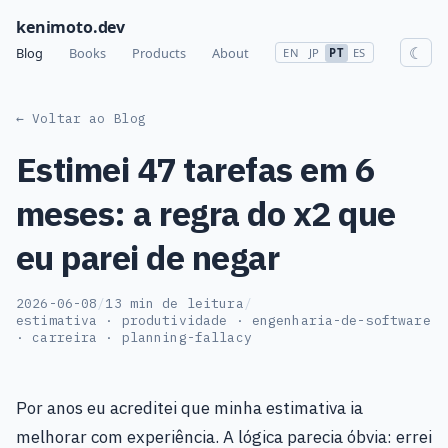
kenimoto.dev
☾
Blog
Books
Products
About
EN
JP
PT
ES
← Voltar ao Blog
Estimei 47 tarefas em 6
meses: a regra do x2 que
eu parei de negar
2026-06-08
/
13 min de leitura
/
estimativa · produtividade · engenharia-de-software
· carreira · planning-fallacy
Por anos eu acreditei que minha estimativa ia
melhorar com experiência. A lógica parecia óbvia: errei