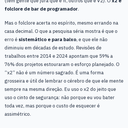
(tem gente que jura que é π, outros que é √2). O
x2 é
folclore de bar de programador
.
Mas o folclore acerta no espírito, mesmo errando na
casa decimal. O que a pesquisa séria mostra é que o
erro é
sistemático e para baixo
, e que ele não
diminuiu em décadas de estudo. Revisões de
trabalhos entre 2014 e 2024 apontam que 59% a
76% dos projetos estouraram o esforço planejado. O
“x2” não é um número sagrado. É uma forma
grosseira e útil de lembrar o cérebro de que ele mente
sempre na mesma direção. Eu uso o x2 do jeito que
uso o cinto de segurança: não porque eu vou bater
toda vez, mas porque o custo de esquecer é
assimétrico.