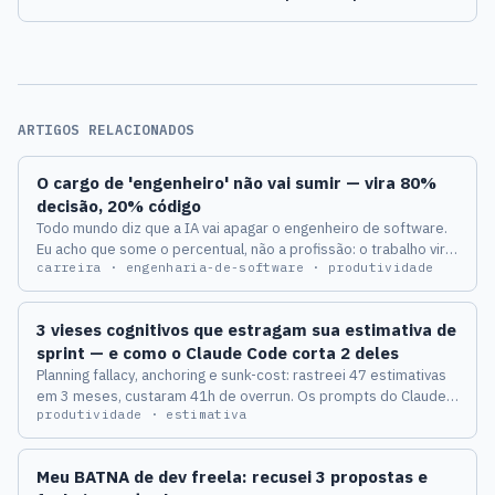
ARTIGOS RELACIONADOS
O cargo de 'engenheiro' não vai sumir — vira 80%
decisão, 20% código
Todo mundo diz que a IA vai apagar o engenheiro de software.
Eu acho que some o percentual, não a profissão: o trabalho vira
carreira · engenharia-de-software · produtividade
80% decisão e 20% código. E tem uma equipe que provou isso
abrindo 4x mais PRs sem perder qualidade.
3 vieses cognitivos que estragam sua estimativa de
sprint — e como o Claude Code corta 2 deles
Planning fallacy, anchoring e sunk-cost: rastreei 47 estimativas
em 3 meses, custaram 41h de overrun. Os prompts do Claude
produtividade · estimativa
Code que cortam 2 dos 3 — o terceiro é humano puro.
Meu BATNA de dev freela: recusei 3 propostas e