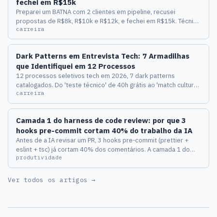
fechei em R$15k
Preparei um BATNA com 2 clientes em pipeline, recusei
propostas de R$8k, R$10k e R$12k, e fechei em R$15k. Técnica
carreira
de negociação vale mais que uma certificação a mais — passo a
passo real.
Dark Patterns em Entrevista Tech: 7 Armadilhas
que Identifiquei em 12 Processos
12 processos seletivos tech em 2026, 7 dark patterns
catalogados. Do 'teste técnico' de 40h grátis ao 'match cultural'
carreira
que só pergunta sobre horas extras.
Camada 1 do harness de code review: por que 3
hooks pre-commit cortam 40% do trabalho da IA
Antes de a IA revisar um PR, 3 hooks pre-commit (prettier +
eslint + tsc) já cortam 40% dos comentários. A camada 1 do
produtividade
harness de code review, medida em 3 meses de PRs reais.
Ver todos os artigos →