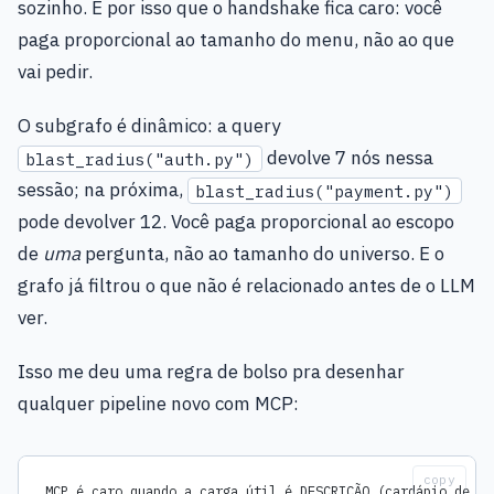
sozinho. É por isso que o handshake fica caro: você
paga proporcional ao tamanho do menu, não ao que
vai pedir.
O subgrafo é dinâmico: a query
devolve 7 nós nessa
blast_radius("auth.py")
sessão; na próxima,
blast_radius("payment.py")
pode devolver 12. Você paga proporcional ao escopo
de
uma
pergunta, não ao tamanho do universo. E o
grafo já filtrou o que não é relacionado antes de o LLM
ver.
Isso me deu uma regra de bolso pra desenhar
qualquer pipeline novo com MCP:
copy
MCP é caro quando a carga útil é DESCRIÇÃO (cardápio de to