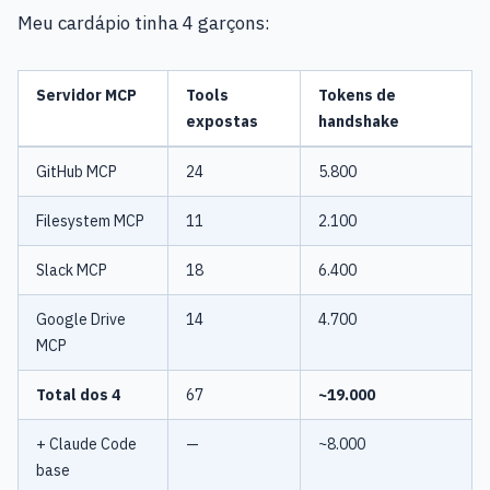
Meu cardápio tinha 4 garçons:
Servidor MCP
Tools
Tokens de
expostas
handshake
GitHub MCP
24
5.800
Filesystem MCP
11
2.100
Slack MCP
18
6.400
Google Drive
14
4.700
MCP
Total dos 4
67
~19.000
+ Claude Code
—
~8.000
base