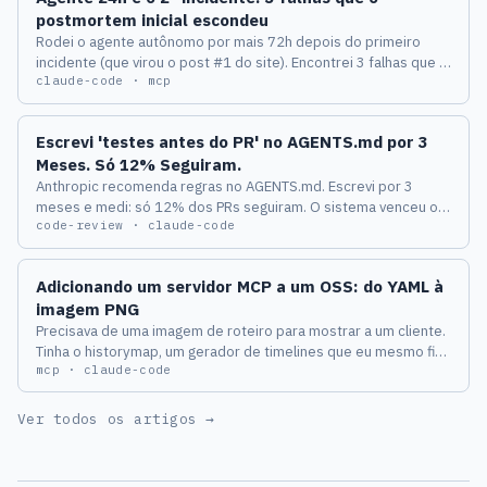
postmortem inicial escondeu
Rodei o agente autônomo por mais 72h depois do primeiro
incidente (que virou o post #1 do site). Encontrei 3 falhas que o
claude-code · mcp
postmortem inicial não viu.
Escrevi 'testes antes do PR' no AGENTS.md por 3
Meses. Só 12% Seguiram.
Anthropic recomenda regras no AGENTS.md. Escrevi por 3
meses e medi: só 12% dos PRs seguiram. O sistema venceu o
code-review · claude-code
pedido — aqui está o que substituí no lugar.
Adicionando um servidor MCP a um OSS: do YAML à
imagem PNG
Precisava de uma imagem de roteiro para mostrar a um cliente.
Tinha o historymap, um gerador de timelines que eu mesmo fiz.
mcp · claude-code
Aí começou a encrenca: CLI mudo, sem PNG, sem argumento de
caminho. Aqui está o que precisei adicionar e os três bugs que
apareceram só quando usei de verdade.
Ver todos os artigos →