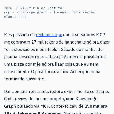
2026-06-24
/
17 min de leitura
/
mcp · knowledge-graph · tokens · code-review ·
claude-code
Mês passado eu
reclamei aqui
que 4 servidores MCP
me cobravam 27 mil tokens de handshake só pra dizer
“oi, estes são os meus tools”. Sábado de manhã, de
pijama, descobri que estava pagando o equivalente a
uma pizza por mês só pra ligar coisa que eu nem
usava direito. O post foi catártico. Achei que tinha
terminado o assunto.
Daí, semana retrasada, rodei o experimento contrário.
Code review do mesmo projeto,
com
Knowledge
Graph plugado via MCP. Contexto caiu de
150 mil pra
18 mil tokens — 8,3x menos
. Mesma ferramenta