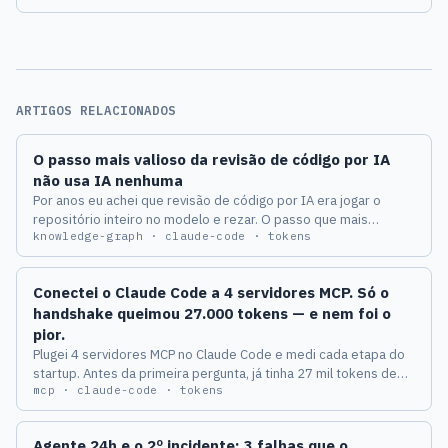
ARTIGOS RELACIONADOS
O passo mais valioso da revisão de código por IA
não usa IA nenhuma
Por anos eu achei que revisão de código por IA era jogar o
repositório inteiro no modelo e rezar. O passo que mais
knowledge-graph · claude-code · tokens
melhorou a qualidade não chama LLM: o Tree-sitter monta o
grafo de chamadas local, o blast radius acha os 7 arquivos que
importam, e o contexto cai de 150k pra 18k tokens. De graça e
Conectei o Claude Code a 4 servidores MCP. Só o
offline.
handshake queimou 27.000 tokens — e nem foi o
pior.
Plugei 4 servidores MCP no Claude Code e medi cada etapa do
startup. Antes da primeira pergunta, já tinha 27 mil tokens de
mcp · claude-code · tokens
input consumidos. Aqui está o detalhamento por servidor, o
cálculo em real, e o ajuste que reduziu o desperdício para 9 mil.
Agente 24h e o 2º incidente: 3 falhas que o