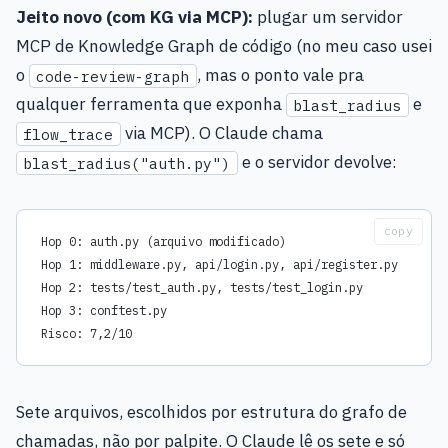
Jeito novo (com KG via MCP):
plugar um servidor
MCP de Knowledge Graph de código (no meu caso usei
o
, mas o ponto vale pra
code-review-graph
qualquer ferramenta que exponha
e
blast_radius
via MCP). O Claude chama
flow_trace
e o servidor devolve:
blast_radius("auth.py")
copy
Hop 0: auth.py (arquivo modificado)
Hop 1: middleware.py, api/login.py, api/register.py
Hop 2: tests/test_auth.py, tests/test_login.py
Hop 3: conftest.py
Risco: 7,2/10
Sete arquivos, escolhidos por estrutura do grafo de
chamadas, não por palpite. O Claude lê os sete e só