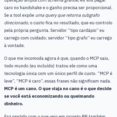
operação ampla com schema grande
, eu vou pagar
caro no handshake e o ganho precisa ser proporcional.
Se a tool expõe
uma query que retorna subgrafo
direcionado
, o custo fica no resultado, que eu controlo
pela própria pergunta. Servidor “tipo cardápio” eu
carrego com cuidado; servidor “tipo grafo” eu carrego
à vontade.
O que me incomoda agora é que, quando o MCP saiu,
todo mundo (eu incluído) tratou ele como uma
tecnologia única com um único perfil de custo. “MCP é
leve”, “MCP é caro”, essas frases não significam nada.
MCP é um cano. O que viaja no cano é o que decide
se você está economizando ou queimando
dinheiro.
Faz sentido com o que vejo em projeto BR também.