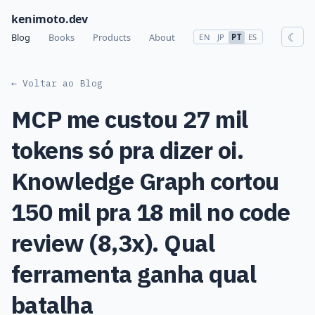
kenimoto.dev
☾
Blog
Books
Products
About
EN
JP
PT
ES
← Voltar ao Blog
MCP me custou 27 mil
tokens só pra dizer oi.
Knowledge Graph cortou
150 mil pra 18 mil no code
review (8,3x). Qual
ferramenta ganha qual
batalha