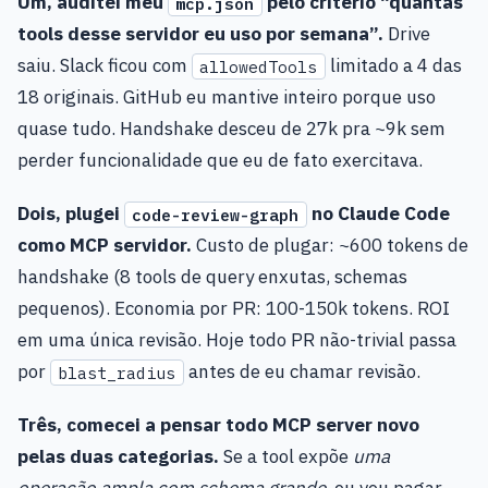
Um, auditei meu
pelo critério “quantas
mcp.json
tools desse servidor eu uso por semana”.
Drive
saiu. Slack ficou com
limitado a 4 das
allowedTools
18 originais. GitHub eu mantive inteiro porque uso
quase tudo. Handshake desceu de 27k pra ~9k sem
perder funcionalidade que eu de fato exercitava.
Dois, plugei
no Claude Code
code-review-graph
como MCP servidor.
Custo de plugar: ~600 tokens de
handshake (8 tools de query enxutas, schemas
pequenos). Economia por PR: 100-150k tokens. ROI
em uma única revisão. Hoje todo PR não-trivial passa
por
antes de eu chamar revisão.
blast_radius
Três, comecei a pensar todo MCP server novo
pelas duas categorias.
Se a tool expõe
uma