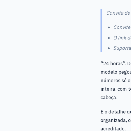
Convite de
Convite
O link 
Suporta
“24 horas”. 
modelo pegou
números só o 
inteira, com 
cabeça.
E o detalhe 
organizada, c
acreditado.