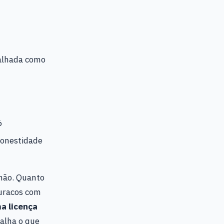
talhada como
6
Honestidade
chão. Quanto
buracos com
a licença
alha o que