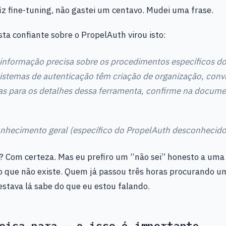
iz fine-tuning, não gastei um centavo. Mudei uma frase.
ta confiante sobre o PropelAuth virou isto:
informação precisa sobre os procedimentos específicos d
sistemas de autenticação têm criação de organização, convi
s para os detalhes dessa ferramenta, confirme na docum
onhecimento geral (específico do PropelAuth desconhecido
 Com certeza. Mas eu prefiro um “não sei” honesto a uma 
o que não existe. Quem já passou três horas procurando u
estava lá sabe do que eu estou falando.
oisa para — e isso é importante