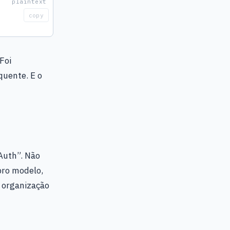
copy
Foi
uente. E o
lAuth”. Não
pro modelo,
 organização