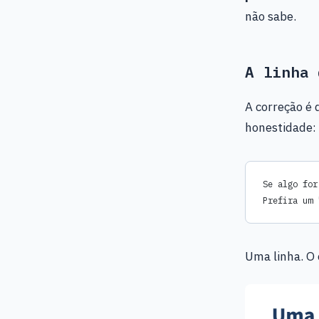
não sabe.
A linha 
A correção é 
honestidade:
Se algo for
Prefira um 
Uma linha. O 