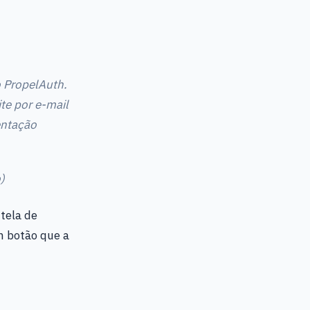
o PropelAuth.
te por e-mail
entação
)
tela de
m botão que a