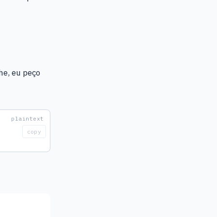
he, eu peço
copy