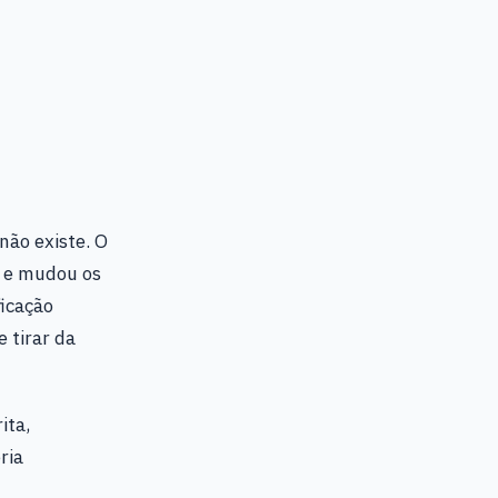
não existe. O
o e mudou os
ficação
 tirar da
ita,
ria