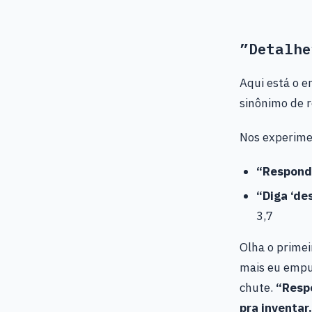
”Detalhe
Aqui está o e
sinônimo de r
Nos experime
“Respond
“Diga ‘de
3,7
Olha o primei
mais eu empu
chute.
“Resp
pra inventar.