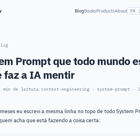
v
Blog
Books
Products
About
EN
Blog
em Prompt que todo mundo e
e faz a IA mentir
1 min de leitura
/
context-engineering · system-prompt · 
 meses eu escrevi a mesma linha no topo de todo System P
quem acha que está fazendo a coisa certa: