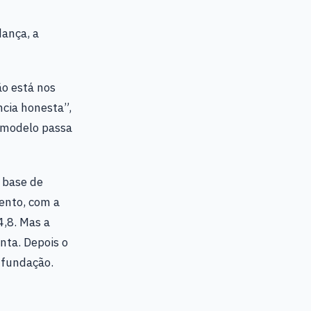
dança, a
o está nos
cia honesta”,
 modelo passa
 base de
ento, com a
4,8. Mas a
nta. Depois o
a fundação.