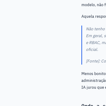
modelo, não f
Aquela respos
Não tenho 
Em geral, 
e RBAC, ma
oficial.
[Fonte]: C
Menos bonito?
administraçã
IA jurou que 
Onde a c