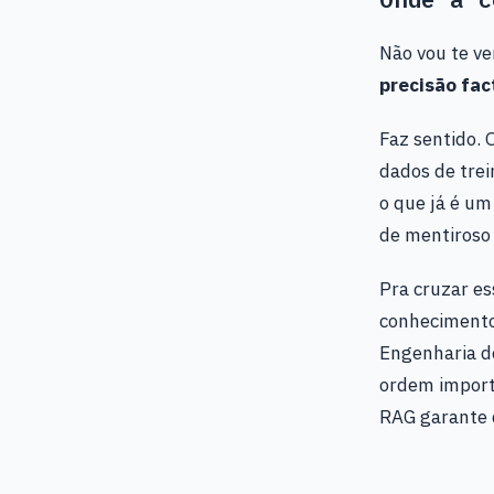
Não vou te ve
precisão fac
Faz sentido.
dados de tre
o que já é u
de mentiroso 
Pra cruzar es
conhecimento
Engenharia de
ordem import
RAG garante q