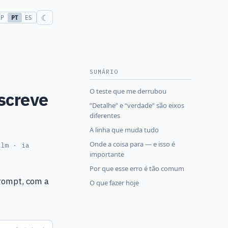
☾
JP
PT
ES
SUMÁRIO
O teste que me derrubou
screve
”Detalhe” e “verdade” são eixos
diferentes
A linha que muda tudo
Onde a coisa para — e isso é
llm · ia
importante
Por que esse erro é tão comum
rompt, com a
O que fazer hoje