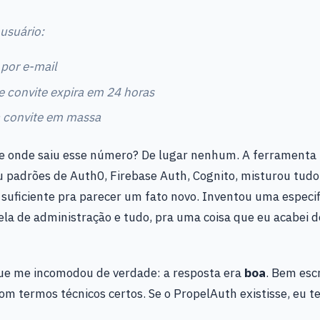
 usuário:
 por e-mail
de convite expira em 24 horas
 convite em massa
De onde saiu esse número? De lugar nenhum. A ferramenta 
 padrões de Auth0, Firebase Auth, Cognito, misturou tud
suficiente pra parecer um fato novo. Inventou uma especi
tela de administração e tudo, pra uma coisa que eu acabei de
que me incomodou de verdade: a resposta era
boa
. Bem escr
om termos técnicos certos. Se o PropelAuth existisse, eu te