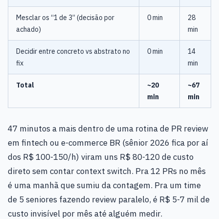
Mesclar os “1 de 3” (decisão por
0 min
28
achado)
min
Decidir entre concreto vs abstrato no
0 min
14
fix
min
Total
~20
~67
min
min
47 minutos a mais dentro de uma rotina de PR review
em fintech ou e-commerce BR (sênior 2026 fica por aí
dos R$ 100-150/h) viram uns R$ 80-120 de custo
direto sem contar context switch. Pra 12 PRs no mês
é uma manhã que sumiu da contagem. Pra um time
de 5 seniores fazendo review paralelo, é R$ 5-7 mil de
custo invisível por mês até alguém medir.