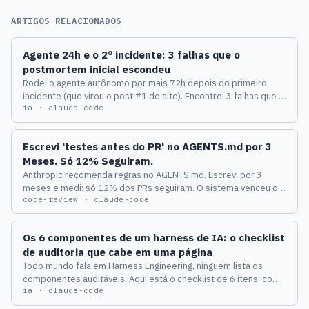
ARTIGOS RELACIONADOS
Agente 24h e o 2º incidente: 3 falhas que o
postmortem inicial escondeu
Rodei o agente autônomo por mais 72h depois do primeiro
incidente (que virou o post #1 do site). Encontrei 3 falhas que o
ia · claude-code
postmortem inicial não viu.
Escrevi 'testes antes do PR' no AGENTS.md por 3
Meses. Só 12% Seguiram.
Anthropic recomenda regras no AGENTS.md. Escrevi por 3
meses e medi: só 12% dos PRs seguiram. O sistema venceu o
code-review · claude-code
pedido — aqui está o que substituí no lugar.
Os 6 componentes de um harness de IA: o checklist
de auditoria que cabe em uma página
Todo mundo fala em Harness Engineering, ninguém lista os
componentes auditáveis. Aqui está o checklist de 6 itens, com
ia · claude-code
a pergunta de auditoria e o sinal de perigo para cada um, que
uso para revisar harnesses de times BR antes de assinar