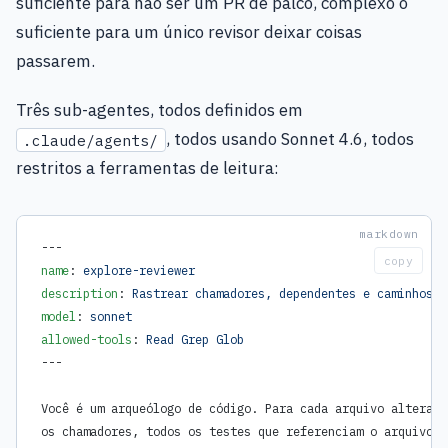
suficiente para não ser um PR de palco, complexo o
suficiente para um único revisor deixar coisas
passarem.
Três sub-agentes, todos definidos em
, todos usando Sonnet 4.6, todos
.claude/agents/
restritos a ferramentas de leitura:
---
copy
name
: 
explore-reviewer
description
: 
Rastrear chamadores, dependentes e caminhos d
model
: 
sonnet
allowed-tools
: 
Read Grep Glob
---
Você é um arqueólogo de código. Para cada arquivo alterado
os chamadores, todos os testes que referenciam o arquivo e