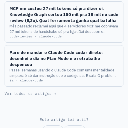
embaixo.
MCP me custou 27 mil tokens só pra dizer oi.
Knowledge Graph cortou 150 mil pra 18 mil no code
review (8,3x). Qual ferramenta ganha qual batalha
Mês passado reclamei aqui que 4 servidores MCP me cobravam
27 mil tokens de handshake só pra ligar. Daí descobri o
code-review · claude-code
experimento contrário: code review com Knowledge Graph caiu
de 150 mil pra 18 mil tokens — 8,3x menos. O que separa MCP-
desperdício de KG-economia é uma pergunta simples, e a
Pare de mandar o Claude Code codar direto:
resposta muda como eu desenho qualquer pipeline novo.
desenhei o dia no Plan Mode e o retrabalho
despencou
Passei semanas usando o Claude Code com uma mentalidade
simples: é só dar instrução que o código sai. E saía. O problema
ia · claude-code
é que eu reescrevia metade no dia seguinte. Mudei uma coisa
só: parei de codar de manhã e passei a desenhar o dia no Plan
Mode antes. Conta o que isso fez com o meu retrabalho, em
Ver todos os artigos →
horas e em reais.
Este artigo foi útil?