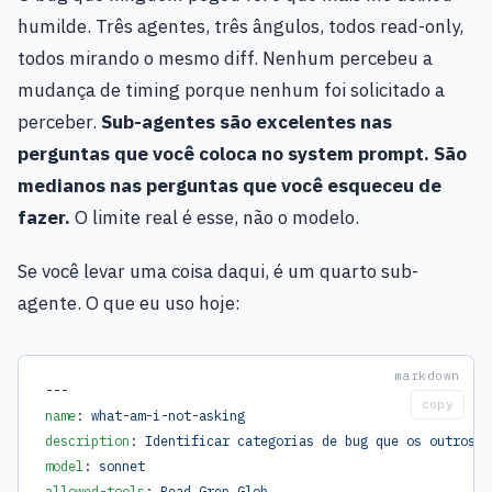
humilde. Três agentes, três ângulos, todos read-only,
todos mirando o mesmo diff. Nenhum percebeu a
mudança de timing porque nenhum foi solicitado a
perceber.
Sub-agentes são excelentes nas
perguntas que você coloca no system prompt. São
medianos nas perguntas que você esqueceu de
fazer.
O limite real é esse, não o modelo.
Se você levar uma coisa daqui, é um quarto sub-
agente. O que eu uso hoje:
---
copy
name
: 
what-am-i-not-asking
description
: 
Identificar categorias de bug que os outros s
model
: 
sonnet
allowed-tools
: 
Read Grep Glob