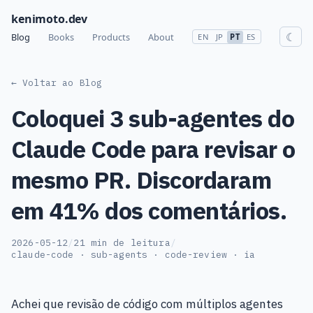
kenimoto.dev
☾
Blog
Books
Products
About
EN
JP
PT
ES
← Voltar ao Blog
Coloquei 3 sub-agentes do
Claude Code para revisar o
mesmo PR. Discordaram
em 41% dos comentários.
2026-05-12
/
21 min de leitura
/
claude-code · sub-agents · code-review · ia
Achei que revisão de código com múltiplos agentes