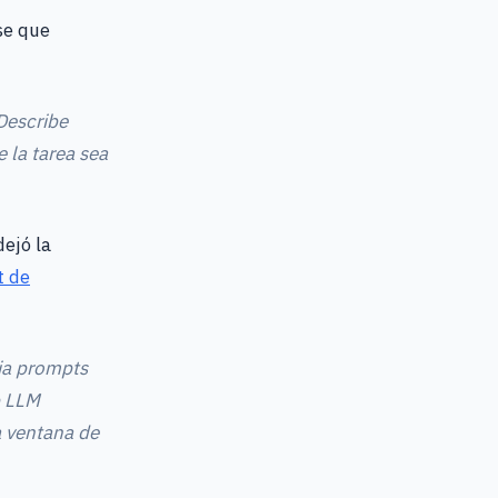
se que
 Describe
e la tarea sea
dejó la
t de
cia prompts
p LLM
la ventana de