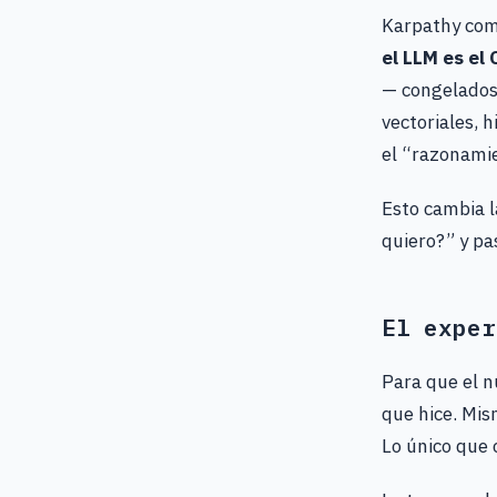
Karpathy com
el LLM es el
— congelados 
vectoriales, 
el “razonami
Esto cambia l
quiero?” y pa
El exper
Para que el n
que hice. Mis
Lo único que