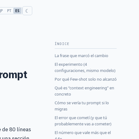
☾
JP
PT
ES
ÍNDICE
La frase que marcó el cambio
El experimento (4
Prompt
configuraciones, mismo modelo)
Por qué Few-shot solo no alcanzó
Qué es “context engineering” en
concreto
Cómo se vería tu prompt si lo
migras
El error que cometí (y que tú
probablemente vas a cometer)
 de 80 líneas
El número que vale más que el
y una sección
4.6x