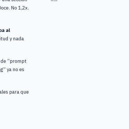
oce. No 1,2x.
ba al
itud y nada
r de “prompt
g” ya no es
eales para que