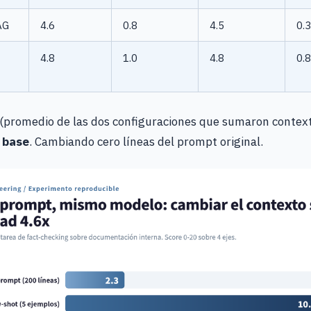
AG
4.6
0.8
4.5
0.3
4.8
1.0
4.8
0.8
 (promedio de las dos configuraciones que sumaron context
e base
. Cambiando cero líneas del prompt original.