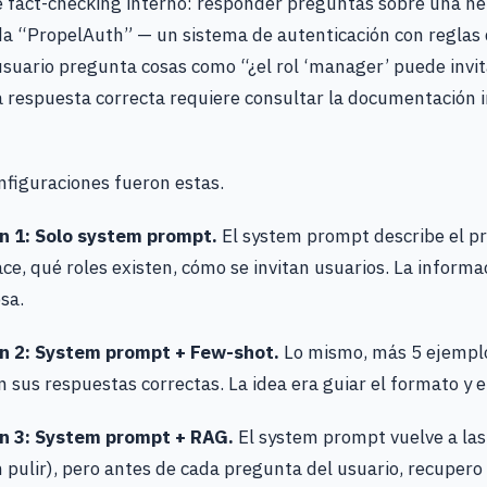
e fact-checking interno: responder preguntas sobre una h
ada “PropelAuth” — un sistema de autenticación con reglas 
usuario pregunta cosas como “¿el rol ‘manager’ puede invi
a respuesta correcta requiere consultar la documentación 
nfiguraciones fueron estas.
n 1: Solo system prompt.
El system prompt describe el p
ace, qué roles existen, cómo se invitan usuarios. La informa
sa.
n 2: System prompt + Few-shot.
Lo mismo, más 5 ejempl
 sus respuestas correctas. La idea era guiar el formato y e
n 3: System prompt + RAG.
El system prompt vuelve a las
in pulir), pero antes de cada pregunta del usuario, recupero 