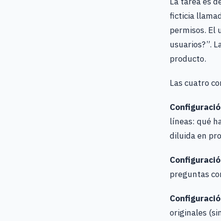
La tarea es d
ficticia llam
permisos. El 
usuarios?”. L
producto.
Las cuatro co
Configuració
líneas: qué h
diluida en pro
Configuració
preguntas con
Configuració
originales (s