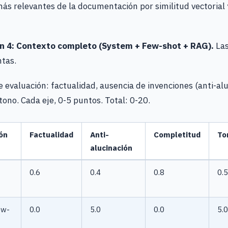
s relevantes de la documentación por similitud vectorial y
n 4: Contexto completo (System + Few-shot + RAG).
Las
ntas.
e evaluación: factualidad, ausencia de invenciones (anti-alu
tono. Cada eje, 0-5 puntos. Total: 0-20.
ón
Factualidad
Anti-
Completitud
To
alucinación
0.6
0.4
0.8
0.5
ew-
0.0
5.0
0.0
5.0