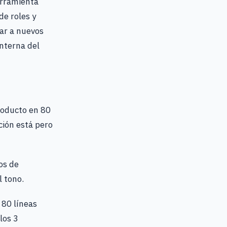
erramienta
de roles y
tar a nuevos
interna del
roducto en 80
ción está pero
os de
l tono.
 80 líneas
los 3