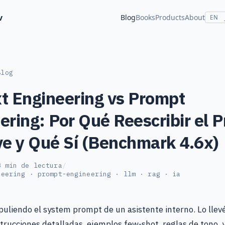
v
Blog
Books
Products
About
EN
Blog
t Engineering vs Prompt
ering: Por Qué Reescribir el 
ve y Qué Sí (Benchmark 4.6x)
8 min de lectura
/
neering · prompt-engineering · llm · rag · ia
uliendo el system prompt de un asistente interno. Lo llevé
strucciones detalladas, ejemplos few-shot, reglas de tono, 