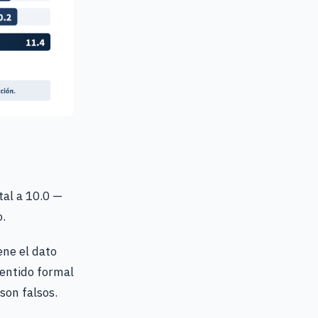
tal a 10.0 —
o.
ene el dato
sentido formal
son falsos.