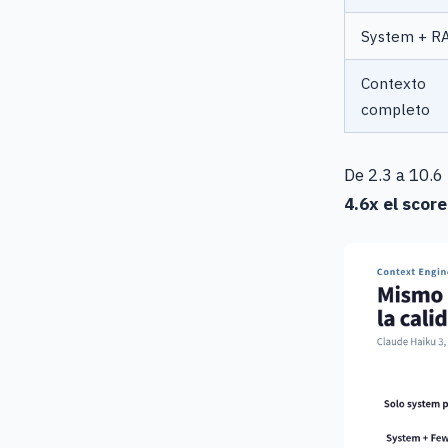
System + R
Contexto
completo
De 2.3 a 10.6
4.6x el scor