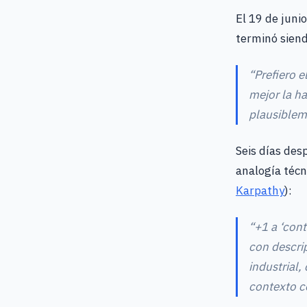
El 19 de juni
terminó siend
“Prefiero e
mejor la ha
plausiblem
Seis días des
analogía técn
Karpathy
):
“+1 a ‘con
con descrip
industrial,
contexto co