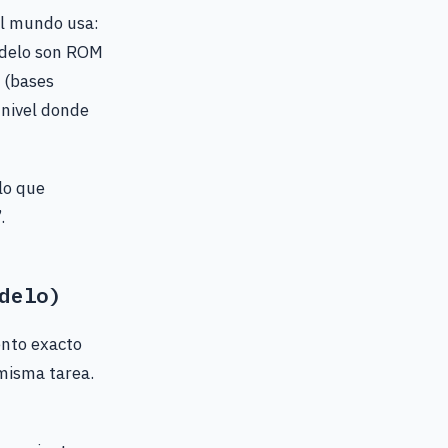
el mundo usa:
odelo son ROM
 (bases
 nivel donde
lo que
.
delo)
ento exacto
misma tarea.