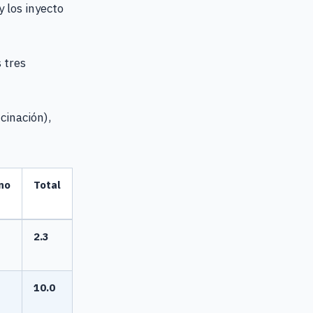
 los inyecto
 tres
cinación),
no
Total
2.3
10.0