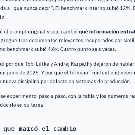
da a “qué nunca decir”. El benchmark interno subió 12%. D
to.
jé el prompt original y solo cambié
qué información entra
gregué tres documentos relevantes recuperados por simil
mo benchmark subió 4.6x. Cuatro punto seis veces.
dí por qué Tobi Lütke y Andrej Karpathy dejaron de habla
en junio de 2025. Y por qué el término “context engineerin
la nueva disciplina por defecto en sistemas de producción.
ese experimento, paso a paso, con la tabla y los números r
ucirlo en su tarea.
 que marcó el cambio