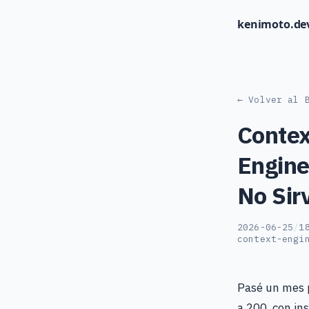
kenimoto.de
← Volver al 
Contex
Engine
No Sir
2026-06-25
/
1
context-engi
Pasé un mes p
a 200, con in