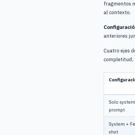
fragmentos má
al contexto.
Configuració
anteriores ju
Cuatro ejes d
completitud, 
Configuraci
Solo system
prompt
System + F
shot