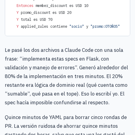
  Entonces 
member_discount es USD 10
  Y 
promo_discount es USD 20
  Y 
total es USD 70
  Y 
applied_rules contiene 
"socio"
 y 
"promo:OTOÑO5"
Le pasé los dos archivos a Claude Code con una sola
frase: “implementa estas specs en Flask, con
validación y manejo de errores”. Generó alrededor del
80% de la implementación en tres minutos. El 20%
restante era lógica de dominio real (qué cuenta como
“sumable”, qué pasa en el tope). Eso lo escribí yo. El
spec hacía imposible confundirse al respecto.
Quince minutos de YAML para borrar cinco rondas de
PR. La versión ruidosa de ahorrar quince minutos
gastando dos horas, salvo que esta vez los gasté del