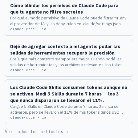
mañana y cuándo no usarlo.
Cómo blindar los permisos de Claude Code para
que tu agente no filtre secretos
Por qué el modo permisivo de Claude Code puede filtrar tu .env
al proveedor de IA, y las deny-rules en .claude/settings.json
claude-code · ia
que lo evitan, paso a paso.
Dejé de agregar contexto a mi agente: podar las
salidas de herramientas recuperó la precisión
Creía que más contexto siempre era mejor. Cuando podé las
salidas de herramientas y los archivos irrelevantes, los tokens
claude-code · ia
bajaron un 40% y la precisión en tareas largas se recuperó. Una
guía sobre qué decidir no incluir.
Los Claude Code Skills consumen tokens aunque no
se activen. Medí 5 Skills durante 7 horas — los 3
que nunca dispararon se llevaron el 11%.
Cargué 5 Skills en Claude Code durante 7 horas. 3 nunca se
activaron, pero se llevaron el 11% de mis tokens (unos USD
claude-code · ia
22/mes del plan Max). La medición completa, el JSON del usage
y un checklist en 5 pasos para auditar tu setup.
Ver todos los artículos →