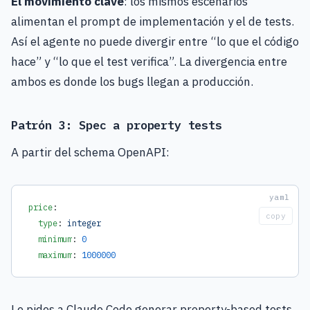
El movimiento clave
: los mismos escenarios
alimentan el prompt de implementación y el de tests.
Así el agente no puede divergir entre “lo que el código
hace” y “lo que el test verifica”. La divergencia entre
ambos es donde los bugs llegan a producción.
Patrón 3: Spec a property tests
A partir del schema OpenAPI:
price
:
copy
  type
: 
integer
  minimum
: 
0
  maximum
: 
1000000
Le pides a Claude Code generar property-based tests