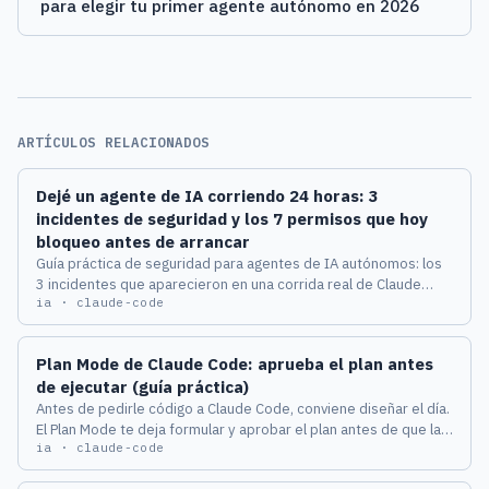
para elegir tu primer agente autónomo en 2026
ARTÍCULOS RELACIONADOS
Dejé un agente de IA corriendo 24 horas: 3
incidentes de seguridad y los 7 permisos que hoy
bloqueo antes de arrancar
Guía práctica de seguridad para agentes de IA autónomos: los
3 incidentes que aparecieron en una corrida real de Claude
ia · claude-code
Code de 24 horas, mapeados al OWASP LLM Top 10 2025 y al
OWASP Agentic AI Top 10 2026, con checklist de 7 permisos
concretos para bloquear en tu allow/ask/deny.
Plan Mode de Claude Code: aprueba el plan antes
de ejecutar (guía práctica)
Antes de pedirle código a Claude Code, conviene diseñar el día.
El Plan Mode te deja formular y aprobar el plan antes de que la
ia · claude-code
herramienta toque un solo archivo. Esta es la guía para LatAm:
qué es, cómo se activa con Shift+Tab, cómo usarlo cada