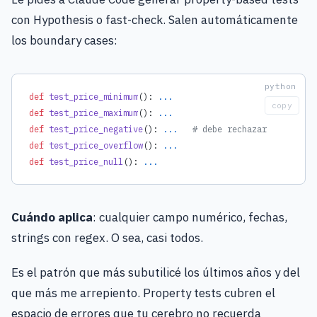
con Hypothesis o fast-check. Salen automáticamente
los boundary cases:
def
 test_price_minimum
(): 
...
copy
def
 test_price_maximum
(): 
...
def
 test_price_negative
(): 
...
   # debe rechazar
def
 test_price_overflow
(): 
...
def
 test_price_null
(): 
...
Cuándo aplica
: cualquier campo numérico, fechas,
strings con regex. O sea, casi todos.
Es el patrón que más subutilicé los últimos años y del
que más me arrepiento. Property tests cubren el
espacio de errores que tu cerebro no recuerda