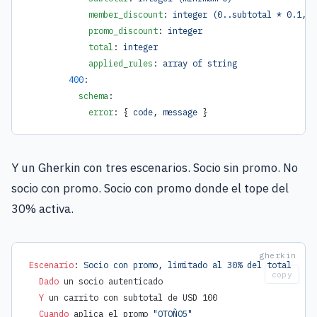
            member_discount
: 
integer (0..subtotal * 0.1, i
            promo_discount
: 
integer
            total
: 
integer
            applied_rules
: 
array of string
        400
:
          schema
:
            error
: { 
code
, 
message
 }
Y un Gherkin con tres escenarios. Socio sin promo. No
socio con promo. Socio con promo donde el tope del
30% activa.
Escenario
:
 Socio con promo, limitado al 30% del total
copy
  Dado 
un socio autenticado
  Y 
un carrito con subtotal de USD 100
  Cuando 
aplica el promo 
"OTOÑO5"