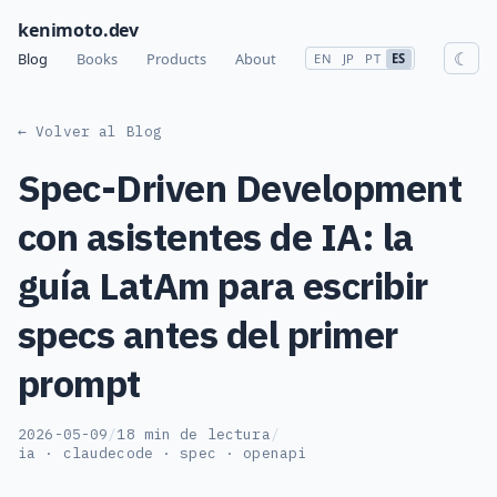
kenimoto.dev
☾
Blog
Books
Products
About
EN
JP
PT
ES
← Volver al Blog
Spec-Driven Development
con asistentes de IA: la
guía LatAm para escribir
specs antes del primer
prompt
2026-05-09
/
18 min de lectura
/
ia · claudecode · spec · openapi