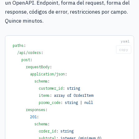
un OpenAPI. Endpoint, forma del request, forma del
response, códigos de error, restricciones por campo.
Quince minutos.
paths
:
copy
  /api/orders
:
    post
:
      requestBody
:
        application/json
:
          schema
:
            customer_id
: 
string
            items
: 
array of OrderItem
            promo_code
: 
string | null
      responses
:
        201
:
          schema
:
            order_id
: 
string
            subtotal
: 
integer (minimum 0)