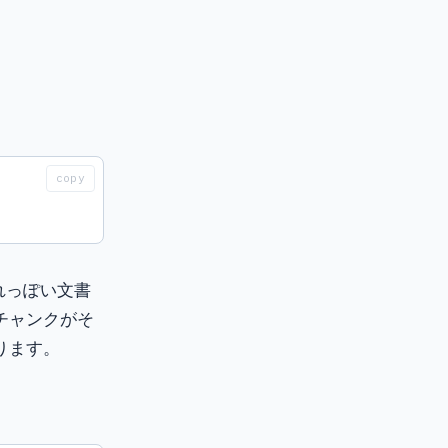
。
copy
それっぽい文書
チャンクがそ
ります。