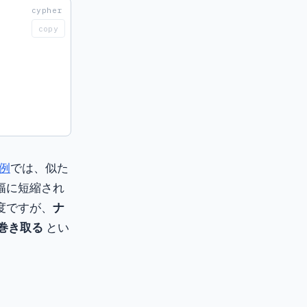
copy
事例
では、似た
幅に短縮され
程度ですが、
ナ
を巻き取る
とい