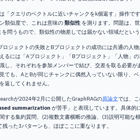
は「クエリのベクトルに近いチャンクをk個返す」操作で
ン類似度で、これは意味の
類似性
を測ります。問題は、世
性
を問うもので、類似性の物差しでは届かない領域だという
プロジェクトの失敗とBプロジェクトの成功には共通の人物
えるには「Aプロジェクト」「Bプロジェクト」「人物」の
識し、それぞれを参加メンバーで結び、交差を取る必要が
見ても、AとBが同じチャンクに偶然入っていない限り、ベ
を返してくれません。
 Researchが2024年2月に公開したGraphRAGの
原論文
では、こ
used summarization
が苦手」と表現しています。具体的に
関する集約質問、(2)複数文書横断の推論、(3)説明可能な
て残った3パターンも、ほぼここに重なります。