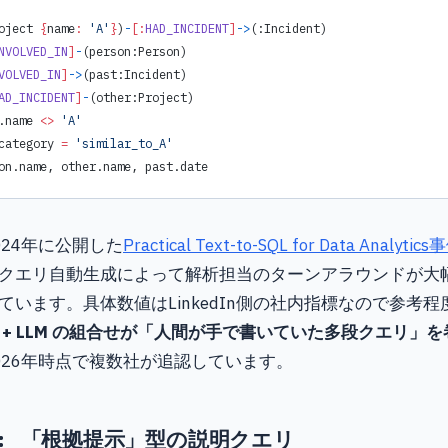
oject 
{
name
:
 'A'
}
)
-
[:
HAD_INCIDENT
]
->
(:Incident)
NVOLVED_IN
]
-
(person:Person)
VOLVED_IN
]
->
(past:Incident)
AD_INCIDENT
]
-
(other:Project)
.name 
<>
 'A'
category 
=
 'similar_to_A'
on.name, other.name, past.date
が2024年に公開した
Practical Text-to-SQL for Data Analytics
クエリ自動生成によって解析担当のターンアラウンドが大
ています。具体数値はLinkedIn側の社内指標なので参考
 + LLM の組合せが「人間が手で書いていた多段クエリ」
026年時点で複数社が追認しています。
: 「根拠提示」型の説明クエリ