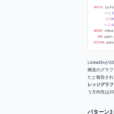
MATCH
 (a:Pr
      <-
[:
I
      -
[:
IN
      <-
[:
H
WHERE
 other
  AND
 past.
RETURN
 pers
LinkedIn
構造のグラフ
たと報告され
レッジグラフ
う方向性は2
パターン3