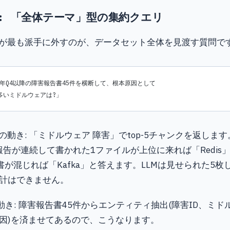
: 「全体テーマ」型の集約クエリ
Gが最も派手に外すのが、データセット全体を見渡す質問で
24年Q4以降の障害報告書45件を横断して、根本原因として
一番多いミドルウェアは?」
の動き: 「ミドルウェア 障害」でtop-5チャンクを返しま
害報告が連続して書かれた1ファイルが上位に来れば「Redis
告書が混じれば「Kafka」と答えます。LLMは見せられた5
計はできません。
Gの動き: 障害報告書45件からエンティティ抽出(障害ID、ミ
因)を済ませてあるので、こうなります。