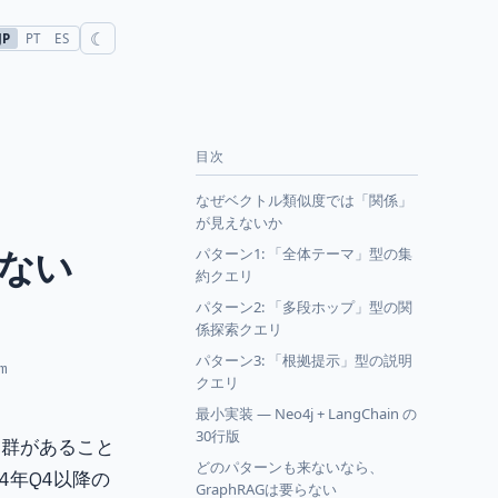
☾
JP
PT
ES
目次
なぜベクトル類似度では「関係」
が見えないか
けない
パターン1: 「全体テーマ」型の集
約クエリ
パターン2: 「多段ホップ」型の関
係探索クエリ
パターン3: 「根拠提示」型の説明
m
クエリ
最小実装 — Neo4j + LangChain の
30行版
リ群があること
どのパターンも来ないなら、
24年Q4以降の
GraphRAGは要らない