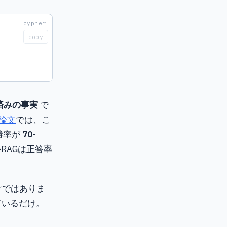
copy
済みの事実
で
G論文
では、こ
る勝率が
70-
RAGは正答率
けではありま
ているだけ。