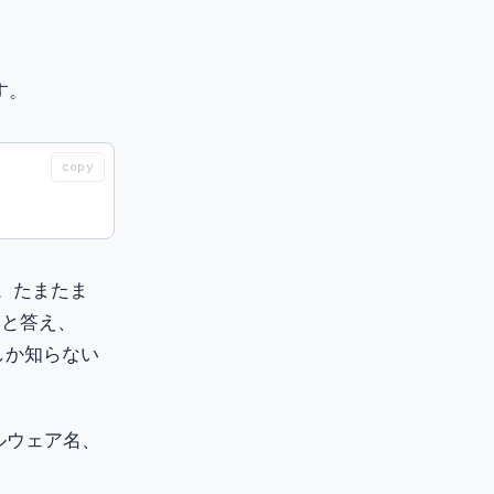
す。
copy
す。たまたま
」と答え、
枚しか知らない
ドルウェア名、