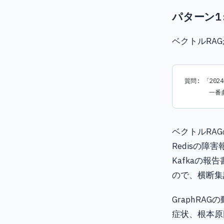
パターン1
ベクトルRA
質問: 「20
       
ベクトルRAG
Redisの障
Kafkaの報
ので、横断集
GraphRA
症状、根本原