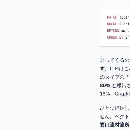
MATCH
 (i:In
WHERE
 i.dat
RETURN
 m.na
ORDER BY
 in
返ってくるのは「
す。LLMはこれ
のタイプの「gl
80%
と報告さ
18%、Gra
ひとつ補足し
せん。ベクト
要は適材適所