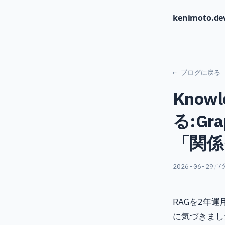
kenimoto.de
← ブログに戻る
Know
る:G
「関係
7
2026-06-29
/
RAGを2年
に気づきました