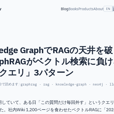
v
Blog
Books
Products
About
EN
ledge GraphでRAGの天井を破
raphRAGがベクトル検索に負
クエリ」3パターン
分で読めます
/
graphrag · rag · knowledge-graph · neo4j · ll
運用していて、ある日「この質問だけ毎回外す」というクエ
。社内Wiki 1,200ページを食わせたベクトルRAGに「20