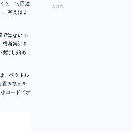
聞くと、毎回違
まとめ
に、答えはま
問ではない
の
、横断集計を
に検討し始め
領は、
ベクトル
な置き換えを
最小コードで示