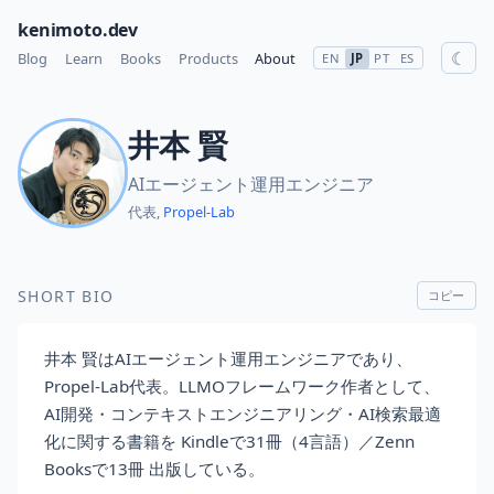
kenimoto.dev
☾
Blog
Learn
Books
Products
About
EN
JP
PT
ES
井本 賢
AIエージェント運用エンジニア
代表,
Propel-Lab
SHORT BIO
コピー
井本 賢はAIエージェント運用エンジニアであり、
Propel-Lab代表。LLMOフレームワーク作者として、
AI開発・コンテキストエンジニアリング・AI検索最適
化に関する書籍を Kindleで31冊（4言語）／Zenn
Booksで13冊 出版している。