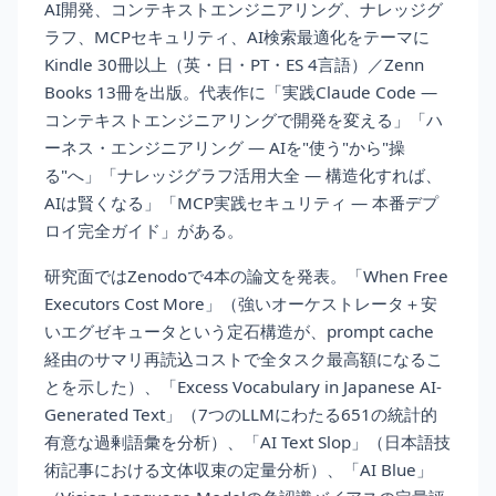
AI開発、コンテキストエンジニアリング、ナレッジグ
ラフ、MCPセキュリティ、AI検索最適化をテーマに
Kindle 30冊以上（英・日・PT・ES 4言語）／Zenn
Books 13冊を出版。代表作に「実践Claude Code —
コンテキストエンジニアリングで開発を変える」「ハ
ーネス・エンジニアリング — AIを"使う"から"操
る"へ」「ナレッジグラフ活用大全 — 構造化すれば、
AIは賢くなる」「MCP実践セキュリティ — 本番デプ
ロイ完全ガイド」がある。
研究面ではZenodoで4本の論文を発表。「When Free
Executors Cost More」（強いオーケストレータ＋安
いエグゼキュータという定石構造が、prompt cache
経由のサマリ再読込コストで全タスク最高額になるこ
とを示した）、「Excess Vocabulary in Japanese AI-
Generated Text」（7つのLLMにわたる651の統計的
有意な過剰語彙を分析）、「AI Text Slop」（日本語技
術記事における文体収束の定量分析）、「AI Blue」