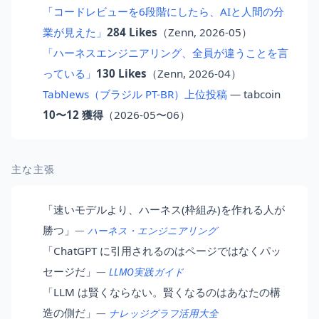
「コードレビューを6段階にしたら、AIと人間の分
業が見えた」
284 Likes
（Zenn, 2026-05）
「ハーネスエンジニアリング、全員が違うことを言
っている」
130 Likes
（Zenn, 2026-04）
TabNews（ブラジル PT-BR）上位投稿
— tabcoin
10〜12 獲得
（2026-05〜06）
主な主張
「速いモデルより、ハーネス(枠組み)を作れる人が
勝つ」
—
ハーネス・エンジニアリング
「ChatGPT に引用されるのはページではなくパッ
セージだ」
—
LLMO実践ガイド
「LLM は賢くならない。賢くなるのはあなたの構
造の側だ」
—
ナレッジグラフ活用大全