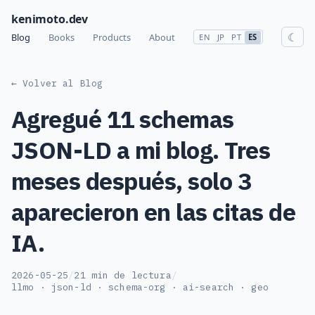
kenimoto.dev
☾
Blog
Books
Products
About
EN
JP
PT
ES
← Volver al Blog
Agregué 11 schemas
JSON-LD a mi blog. Tres
meses después, solo 3
aparecieron en las citas de
IA.
2026-05-25
/
21 min de lectura
/
llmo · json-ld · schema-org · ai-search · geo