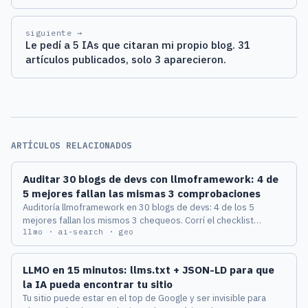
siguiente →
Le pedí a 5 IAs que citaran mi propio blog. 31
artículos publicados, solo 3 aparecieron.
ARTÍCULOS RELACIONADOS
Auditar 30 blogs de devs con llmoframework: 4 de
5 mejores fallan las mismas 3 comprobaciones
Auditoría llmoframework en 30 blogs de devs: 4 de los 5
mejores fallan los mismos 3 chequeos. Corrí el checklist
llmo · ai-search · geo
completo en sitios de ingenieros senior y anoté qué pilar cae
primero.
LLMO en 15 minutos: llms.txt + JSON-LD para que
la IA pueda encontrar tu sitio
Tu sitio puede estar en el top de Google y ser invisible para