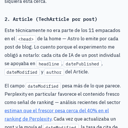
siquiera está cerca.
2. Article (TechArticle por post)
Este técnicamente no era parte de los 11 empacados
en el
de la home — Astro lo emite por cada
<head>
post de blog. Lo cuento porque el experimento me
obligó a notarlo: cada cita de IA de un post individual
se apoyaba en
,
,
headline
datePublished
y
del Article.
dateModified
author
El campo
pesa más de lo que parece.
dateModified
Perplexity en particular favorece el contenido fresco
como señal de ranking — análisis recientes del sector
estiman que el frescor pesa cerca del 40% en el
ranking de Perplexity
. Cada vez que actualizaba un
post y le movía el
, la tasa de cita de
dateModified