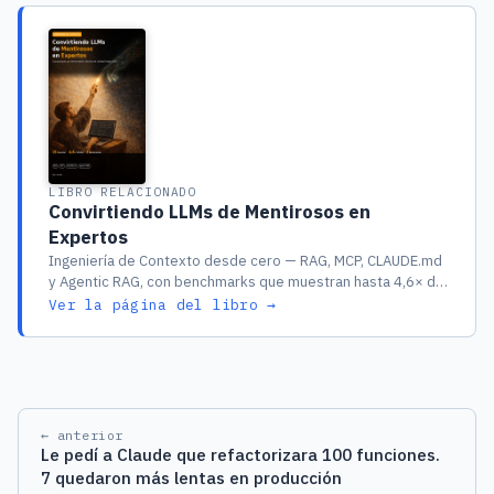
LIBRO RELACIONADO
Convirtiendo LLMs de Mentirosos en
Expertos
Ingeniería de Contexto desde cero — RAG, MCP, CLAUDE.md
y Agentic RAG, con benchmarks que muestran hasta 4,6× de
mejora
Ver la página del libro →
← anterior
Le pedí a Claude que refactorizara 100 funciones.
7 quedaron más lentas en producción