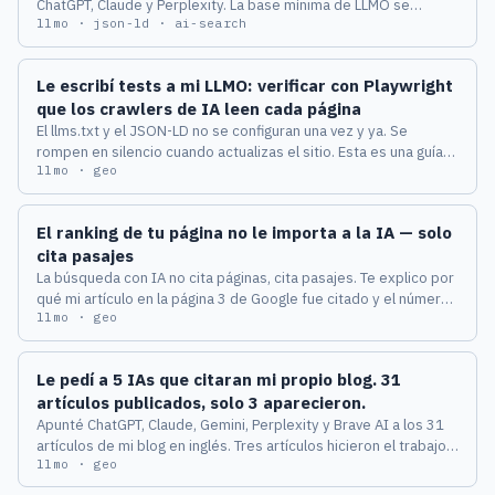
ChatGPT, Claude y Perplexity. La base mínima de LLMO se
llmo · json-ld · ai-search
implementa en 15 minutos: un llms.txt honesto, dos esquemas
JSON-LD y un robots.txt que no bloquee a los crawlers de IA.
Con código copiable y expectativas realistas.
Le escribí tests a mi LLMO: verificar con Playwright
que los crawlers de IA leen cada página
El llms.txt y el JSON-LD no se configuran una vez y ya. Se
rompen en silencio cuando actualizas el sitio. Esta es una guía
llmo · geo
práctica para testear con Playwright que tu configuración LLMO
sigue viva, y dejarla corriendo en CI.
El ranking de tu página no le importa a la IA — solo
cita pasajes
La búsqueda con IA no cita páginas, cita pasajes. Te explico por
qué mi artículo en la página 3 de Google fue citado y el número
llmo · geo
1 ignorado, y la estructura de cuatro capas que uso para que
cada pasaje sea citable.
Le pedí a 5 IAs que citaran mi propio blog. 31
artículos publicados, solo 3 aparecieron.
Apunté ChatGPT, Claude, Gemini, Perplexity y Brave AI a los 31
artículos de mi blog en inglés. Tres artículos hicieron el trabajo
llmo · geo
de los 31.