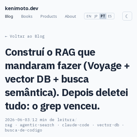
kenimoto.dev
☾
Blog
Books
Products
About
EN
JP
PT
ES
← Voltar ao Blog
Construí o RAG que
mandaram fazer (Voyage +
vector DB + busca
semântica). Depois deletei
tudo: o grep venceu.
2026-06-03
/
12 min de leitura
/
rag · agentic-search · claude-code · vector-db ·
busca-de-codigo