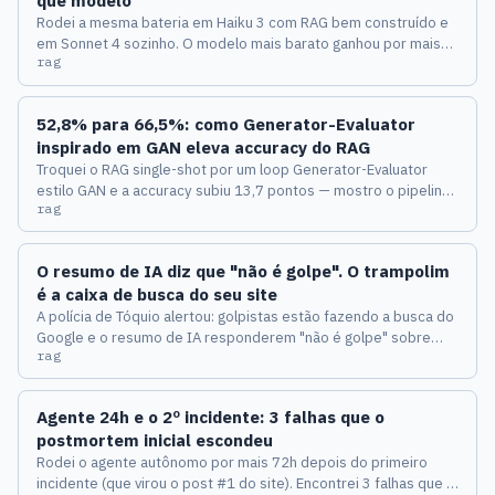
que modelo
Rodei a mesma bateria em Haiku 3 com RAG bem construído e
em Sonnet 4 sozinho. O modelo mais barato ganhou por mais
rag
que o dobro. Explico linha a linha por quê e mostro a conta em
BRL de 2026 que joga a régua fora.
52,8% para 66,5%: como Generator-Evaluator
inspirado em GAN eleva accuracy do RAG
Troquei o RAG single-shot por um loop Generator-Evaluator
estilo GAN e a accuracy subiu 13,7 pontos — mostro o pipeline
rag
exato de 4 componentes.
O resumo de IA diz que "não é golpe". O trampolim
é a caixa de busca do seu site
A polícia de Tóquio alertou: golpistas estão fazendo a busca do
Google e o resumo de IA responderem "não é golpe" sobre
rag
grupos de investimento fraudulentos. A técnica por trás é de
2023, não exige invasão nenhuma, e o trampolim pode ser o
campo de busca do seu site. Como verificar em 5 minutos e
Agente 24h e o 2º incidente: 3 falhas que o
fechar a brecha com noindex.
postmortem inicial escondeu
Rodei o agente autônomo por mais 72h depois do primeiro
incidente (que virou o post #1 do site). Encontrei 3 falhas que o