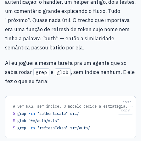
autenticação: o handler, um helper antigo, dois testes,
um comentário grande explicando o fluxo. Tudo
“próximo”. Quase nada útil. O trecho que importava
era uma função de refresh de token cujo nome nem
tinha a palavra “auth” — então a similaridade
semântica passou batido por ela.
Aí eu joguei a mesma tarefa pra um agente que só
sabia rodar
e
, sem índice nenhum. E ele
grep
glob
fez o que eu faria:
# Sem RAG, sem índice. O modelo decide a estratégia.
copy
$
 grep
 -rn
 "authenticate"
 src/
$
 glob
 "**/auth/*.ts"
$
 grep
 -rn
 "refreshToken"
 src/auth/