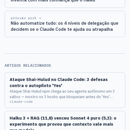
próximo post →
Não automatize tudo: os 4 níveis de delegação que
decidem se o Claude Code te ajuda ou atrapalha
ARTIGOS RELACIONADOS
Ataque Shai-Hulud no Claude Code: 3 defesas
contra o autopiloto 'Yes'
Ataque Shai-Hulud npm chega ao seu agente autônomo em 3
saltos — mostro os 3 hooks que bloqueiam antes do 'Yes'
claude-code
automático executar comandos.
Haiku 3 + RAG (11,8) venceu Sonnet 4 puro (5,3): o
experimento que provou que contexto vale mais