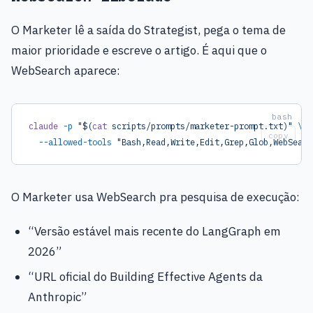
O Marketer lê a saída do Strategist, pega o tema de
maior prioridade e escreve o artigo. É aqui que o
WebSearch aparece:
claude
 -p
 "$(
cat
 scripts/prompts/marketer-prompt.txt)"
 \
copy
  --allowed-tools
 "Bash,Read,Write,Edit,Grep,Glob,WebSearc
O Marketer usa WebSearch pra pesquisa de execução:
“Versão estável mais recente do LangGraph em
2026”
“URL oficial do Building Effective Agents da
Anthropic”