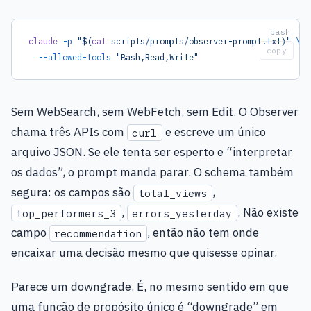
claude
 -p
 "$(
cat
 scripts/prompts/observer-prompt.txt)"
 \
copy
  --allowed-tools
 "Bash,Read,Write"
Sem WebSearch, sem WebFetch, sem Edit. O Observer
chama três APIs com
e escreve um único
curl
arquivo JSON. Se ele tenta ser esperto e “interpretar
os dados”, o prompt manda parar. O schema também
segura: os campos são
,
total_views
,
. Não existe
top_performers_3
errors_yesterday
campo
, então não tem onde
recommendation
encaixar uma decisão mesmo que quisesse opinar.
Parece um downgrade. É, no mesmo sentido em que
uma função de propósito único é “downgrade” em