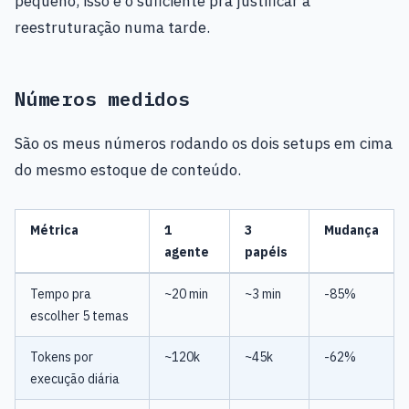
pequeno, isso é o suficiente pra justificar a
reestruturação numa tarde.
Números medidos
São os meus números rodando os dois setups em cima
do mesmo estoque de conteúdo.
Métrica
1
3
Mudança
agente
papéis
Tempo pra
~20 min
~3 min
-85%
escolher 5 temas
Tokens por
~120k
~45k
-62%
execução diária