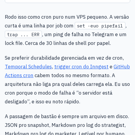
Rodo isso como cron puro num VPS pequeno. A versão
curta é uma linha por job com
,
set -euo pipefail
, um ping de falha no Telegram e um
trap ... ERR
lock file. Cerca de 30 linhas de shell por papel.
Se preferir durabilidade gerenciada em vez de cron,
Temporal Schedules
,
trigger cron do Inngest
e
GitHub
Actions cron
cabem todos no mesmo formato. A
arquitetura não liga pra qual deles carrega ela. Eu uso
cron porque o modo de falha é “o servidor está
desligado”, e isso eu noto rápido.
A passagem de bastão é sempre um arquivo em disco.
JSON pro snapshot, Markdown pro log do strategist,
Markdown pro log do marketer. Legível por humano,