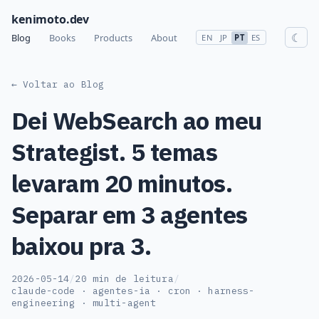
kenimoto.dev
☾
Blog
Books
Products
About
EN
JP
PT
ES
← Voltar ao Blog
Dei WebSearch ao meu
Strategist. 5 temas
levaram 20 minutos.
Separar em 3 agentes
baixou pra 3.
2026-05-14
/
20 min de leitura
/
claude-code · agentes-ia · cron · harness-
engineering · multi-agent