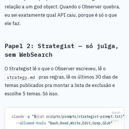
relação a um god object. Quando o Observer quebra,
eu sei exatamente qual API caiu, porque é só o que
ele faz.
Papel 2: Strategist — só julga,
sem WebSearch
O Strategist lê o que o Observer escreveu, lê o
pras regras, lê os últimos 30 dias de
strategy.md
temas publicados pra montar a lista de exclusão e
escolhe 5 temas. Só isso.
claude
 -p
 "$(
cat
 scripts/prompts/strategist-prompt.txt)"
 \
copy
  --allowed-tools
 "Bash,Read,Write,Edit,Grep,Glob"