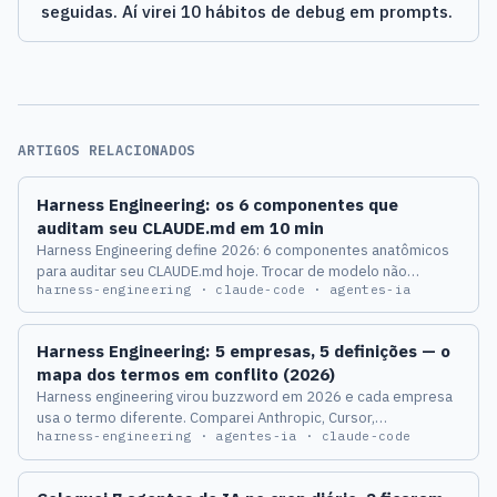
seguidas. Aí virei 10 hábitos de debug em prompts.
ARTIGOS RELACIONADOS
Harness Engineering: os 6 componentes que
auditam seu CLAUDE.md em 10 min
Harness Engineering define 2026: 6 componentes anatômicos
para auditar seu CLAUDE.md hoje. Trocar de modelo não
harness-engineering · claude-code · agentes-ia
conserta seu agente — o ambiente ao redor dele, sim.
Harness Engineering: 5 empresas, 5 definições — o
mapa dos termos em conflito (2026)
Harness engineering virou buzzword em 2026 e cada empresa
usa o termo diferente. Comparei Anthropic, Cursor,
harness-engineering · agentes-ia · claude-code
Continue.dev, Cognition e OpenAI — o único ponto em comum é
1 só.