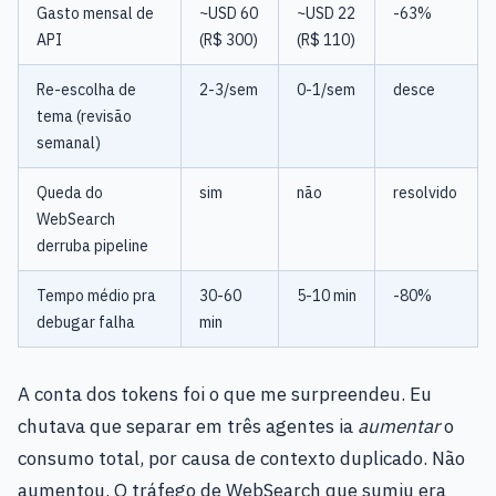
Gasto mensal de
~USD 60
~USD 22
-63%
API
(R$ 300)
(R$ 110)
Re-escolha de
2-3/sem
0-1/sem
desce
tema (revisão
semanal)
Queda do
sim
não
resolvido
WebSearch
derruba pipeline
Tempo médio pra
30-60
5-10 min
-80%
debugar falha
min
A conta dos tokens foi o que me surpreendeu. Eu
chutava que separar em três agentes ia
aumentar
o
consumo total, por causa de contexto duplicado. Não
aumentou. O tráfego de WebSearch que sumiu era