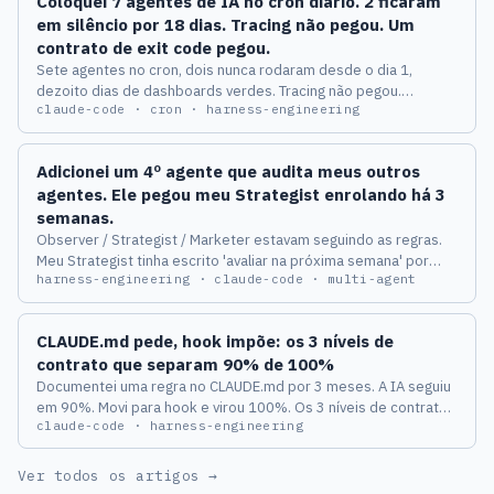
Coloquei 7 agentes de IA no cron diário. 2 ficaram
em silêncio por 18 dias. Tracing não pegou. Um
contrato de exit code pegou.
Sete agentes no cron, dois nunca rodaram desde o dia 1,
dezoito dias de dashboards verdes. Tracing não pegou.
claude-code · cron · harness-engineering
Contrato de exit code + heartbeat de 24h pegou.
Adicionei um 4º agente que audita meus outros
agentes. Ele pegou meu Strategist enrolando há 3
semanas.
Observer / Strategist / Marketer estavam seguindo as regras.
Meu Strategist tinha escrito 'avaliar na próxima semana' por
harness-engineering · claude-code · multi-agent
três semanas seguidas, e nenhuma das três camadas
conseguiu pegar isso. A 4ª camada pegou na primeira rodada.
CLAUDE.md pede, hook impõe: os 3 níveis de
contrato que separam 90% de 100%
Documentei uma regra no CLAUDE.md por 3 meses. A IA seguiu
em 90%. Movi para hook e virou 100%. Os 3 níveis de contrato
claude-code · harness-engineering
do harness que quase ninguém separa.
Ver todos os artigos →