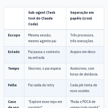
Sub-agent (Task
Separação em
tool do Claude
papéis (cron)
Code)
Escopo
Mesma sessão,
Três processos,
mesmo agente pai
três execuções
Estado
Pai passa o contexto
Arquivo em disco
na entrada
Tempo
Síncrono, o pai espera
Assíncrono, com
horas de distância
Falha
Pai cuida do retry
Cada job tenta de
novo sozinho
Caso
”Explore esse repo em
"Roda o PDCA de
de uso
paralelo"
ontem toda manhã”