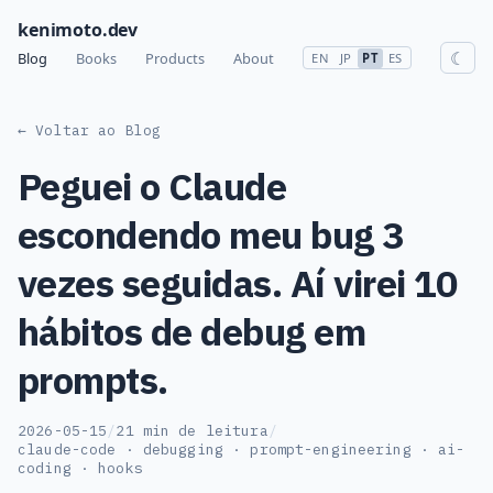
kenimoto.dev
☾
Blog
Books
Products
About
EN
JP
PT
ES
← Voltar ao Blog
Peguei o Claude
escondendo meu bug 3
vezes seguidas. Aí virei 10
hábitos de debug em
prompts.
2026-05-15
/
21 min de leitura
/
claude-code · debugging · prompt-engineering · ai-
coding · hooks