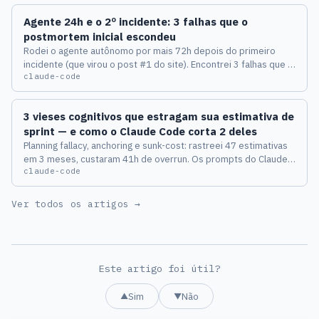
Agente 24h e o 2º incidente: 3 falhas que o
postmortem inicial escondeu
Rodei o agente autônomo por mais 72h depois do primeiro
incidente (que virou o post #1 do site). Encontrei 3 falhas que o
claude-code
postmortem inicial não viu.
3 vieses cognitivos que estragam sua estimativa de
sprint — e como o Claude Code corta 2 deles
Planning fallacy, anchoring e sunk-cost: rastreei 47 estimativas
em 3 meses, custaram 41h de overrun. Os prompts do Claude
claude-code
Code que cortam 2 dos 3 — o terceiro é humano puro.
Ver todos os artigos →
Este artigo foi útil?
Sim
Não
▲
▼