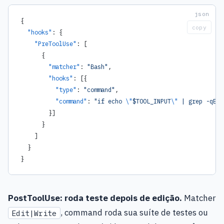
{
copy
  "hooks"
: {
    "PreToolUse"
: [
      {
        "matcher"
: 
"Bash"
,
        "hooks"
: [{
          "type"
: 
"command"
,
          "command"
: 
"if echo 
\"
$TOOL_INPUT
\"
 | grep -qE '
        }]
      }
    ]
  }
}
PostToolUse: roda teste depois de edição.
Matcher
, command roda sua suíte de testes ou
Edit|Write