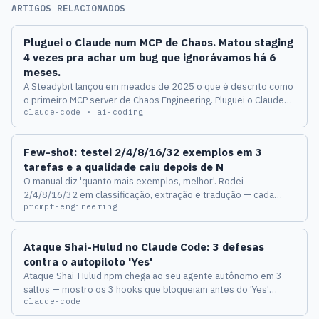
ARTIGOS RELACIONADOS
Pluguei o Claude num MCP de Chaos. Matou staging
4 vezes pra achar um bug que ignorávamos há 6
meses.
A Steadybit lançou em meados de 2025 o que é descrito como
o primeiro MCP server de Chaos Engineering. Pluguei o Claude
claude-code · ai-coding
Code e pedi numa frase só: desenha experimentos pra testar a
resiliência do payment-service sob pressão de connection
pool. O Claude propôs 4. Três voltaram verdes. O quarto
Few-shot: testei 2/4/8/16/32 exemplos em 3
derrubou o staging inteiro e expôs um bug real de produção
tarefas e a qualidade caiu depois de N
que tava lá há meio ano. Hoje conto a corrida, o bug, e os 3
O manual diz 'quanto mais exemplos, melhor'. Rodei
guardrails que agora exijo antes de deixar qualquer IA
2/4/8/16/32 em classificação, extração e tradução — cada
desenhar experimento de chaos.
prompt-engineering
tarefa tem um ponto ótimo diferente. Passar disso piora F1 e
triplica o custo.
Ataque Shai-Hulud no Claude Code: 3 defesas
contra o autopiloto 'Yes'
Ataque Shai-Hulud npm chega ao seu agente autônomo em 3
saltos — mostro os 3 hooks que bloqueiam antes do 'Yes'
claude-code
automático executar comandos.