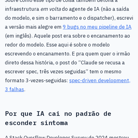
Sobre como esse tipo de coisa também detona a
infraestrutura
em volta
do agente de IA (não a saída
do modelo, e sim o barramento e o dispatcher), escrevi
a versão mais alegre em
9 bugs no meu pipeline de IA
(em inglês). Aquele post era sobre o encanamento ao
redor do modelo. Esse aqui é sobre o modelo
escrevendo o encanamento. E pra quem quer o irmão
direto dessa história, o post do “Claude se recusa a
escrever spec, três vezes seguidas” tem o mesmo
formato 3-vezes-seguidas:
spec-driven development,
3 falhas
.
Por que IA cai no padrão de
esconder sintoma
A Stack Overflow Developer Survey de 2024 mostrou