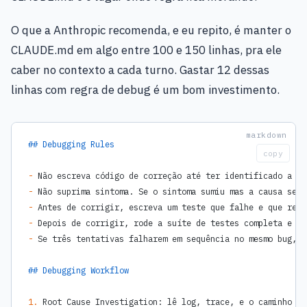
O que a Anthropic recomenda, e eu repito, é manter o
CLAUDE.md em algo entre 100 e 150 linhas, pra ele
caber no contexto a cada turno. Gastar 12 dessas
linhas com regra de debug é um bom investimento.
## Debugging Rules
copy
-
 Não escreva código de correção até ter identificado a ca
-
 Não suprima sintoma. Se o sintoma sumiu mas a causa segu
-
 Antes de corrigir, escreva um teste que falhe e que repr
-
 Depois de corrigir, rode a suíte de testes completa e re
-
 Se três tentativas falharem em sequência no mesmo bug, p
## Debugging Workflow
1.
 Root Cause Investigation: lê log, trace, e o caminho do