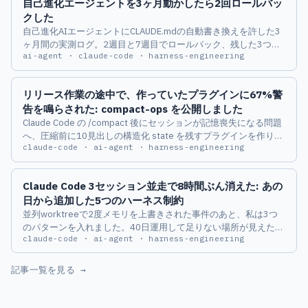
自己進化エージェントを3ヶ月動かしたら2回ロールバッ
クした
自己進化AIエージェントにCLAUDE.mdの自動書き換えを許した3
ヶ月間の実測ログ。2週目と7週目でロールバック、残した3つの
ai-agent · claude-code · harness-engineering
安全弁を公開します。
リリース作業の途中で、作っていたプラグインに67%警
告を鳴らされた: compact-ops を公開しました
Claude Code の /compact 後にセッションが記憶喪失になる問題
へ、圧縮前に10見出しの構造化 state を残すプラグインを作りま
claude-code · ai-agent · harness-engineering
した。u-ichi さんの compact-plus 派生。リリース作業中に自分
自身のセッションで2回発火した実弾ログと、public 化前に締め
た6箇所を書きます。
Claude Code 3セッション並走で8時間ぶん消えた: あの
日から追加した5つのハーネス制約
並列worktreeで2度メモリを上書きされた事件のあと、私は3つ
のパターンを入れました。40日運用して足りない場所が見えたの
claude-code · ai-agent · harness-engineering
で、5つの追加ハーネス制約とその選定理由をタイムスタンプ付
きで公開します。
記事一覧を見る →