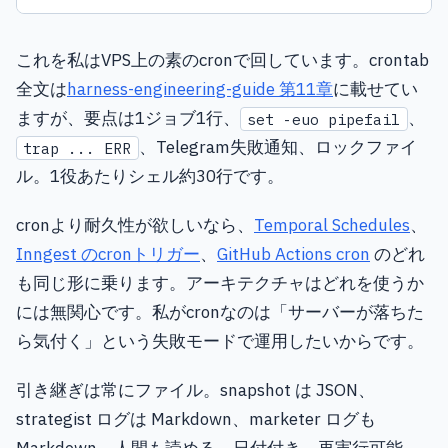
これを私はVPS上の素のcronで回しています。crontab
全文は
harness-engineering-guide 第11章
に載せてい
ますが、要点は1ジョブ1行、
、
set -euo pipefail
、Telegram失敗通知、ロックファイ
trap ... ERR
ル。1役あたりシェル約30行です。
cronより耐久性が欲しいなら、
Temporal Schedules
、
Inngest のcronトリガー
、
GitHub Actions cron
のどれ
も同じ形に乗ります。アーキテクチャはどれを使うか
には無関心です。私がcronなのは「サーバーが落ちた
ら気付く」という失敗モードで運用したいからです。
引き継ぎは常にファイル。snapshot は JSON、
strategist ログは Markdown、marketer ログも