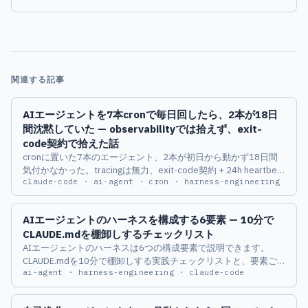
関連する記事
AIエージェントを7本cronで毎日回したら、2本が18日
間沈黙していた — observabilityでは拾えず、exit-
code契約で拾えた話
cronに置いた7本のエージェント、2本が初日から動かず18日間
気付かなかった。tracingは無力、exit-code契約 + 24h heartbeat
claude-code · ai-agent · cron · harness-engineering
でようやく拾えた実測ログ。
AIエージェントのハーネスを構成する6要素 — 10分で
CLAUDE.mdを棚卸しするチェックリスト
AIエージェントのハーネスは6つの構成要素で説明できます。
CLAUDE.mdを10分で棚卸しする実践チェックリストと、要素ご
ai-agent · harness-engineering · claude-code
との落とし穴を私の3ヶ月運用ログから解説します。