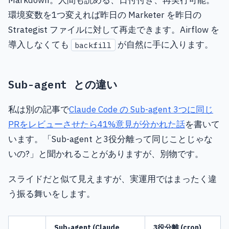
Markdown。人間も読める、日付付き、再実行可能。
環境変数を1つ変えれば昨日の Marketer を昨日の
Strategist ファイルに対して再走できます。Airflow を
導入しなくても
が自然に手に入ります。
backfill
Sub-agent との違い
私は別の記事で
Claude Code の Sub-agent 3つに同じ
PRをレビューさせたら41%意見が分かれた話
を書いて
います。「Sub-agent と3役分離って同じことじゃな
いの?」と聞かれることがありますが、別物です。
スライドだと似て見えますが、実運用ではまったく違
う振る舞いをします。
Sub-agent (Claude
3役分離 (cron)