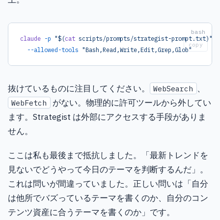
claude
 -p
 "$(
cat
 scripts/prompts/strategist-prompt.txt)"
 \
copy
  --allowed-tools
 "Bash,Read,Write,Edit,Grep,Glob"
抜けているものに注目してください。
、
WebSearch
がない。物理的に許可ツールから外してい
WebFetch
ます。Strategist は外部にアクセスする手段がありま
せん。
ここは私も最後まで抵抗しました。「最新トレンドを
見ないでどうやって今日のテーマを判断するんだ」。
これは問いが間違っていました。正しい問いは「自分
は他所でバズっているテーマを書くのか、自分のコン
テンツ資産に合うテーマを書くのか」です。