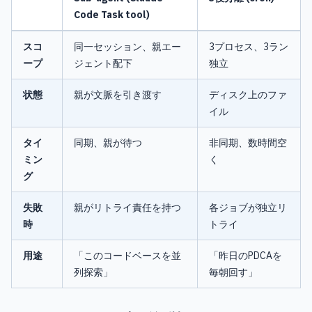
Code Task tool)
スコ
同一セッション、親エー
3プロセス、3ラン
ープ
ジェント配下
独立
状態
親が文脈を引き渡す
ディスク上のファ
イル
タイ
同期、親が待つ
非同期、数時間空
ミン
く
グ
失敗
親がリトライ責任を持つ
各ジョブが独立リ
時
トライ
用途
「このコードベースを並
「昨日のPDCAを
列探索」
毎朝回す」