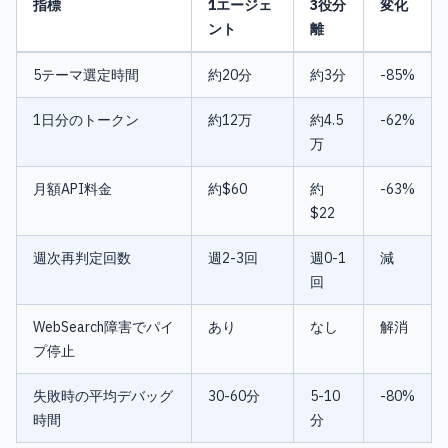
指標
1エージェ
3役分
変化
ント
離
5テーマ選定時間
約20分
約3分
-85%
1日分のトークン
約12万
約4.5
-62%
万
月額API料金
約$60
約
-63%
$22
週次再判定回数
週2-3回
週0-1
減
回
WebSearch障害でパイ
あり
なし
解消
プ停止
失敗時の平均デバッグ
30-60分
5-10
-80%
時間
分