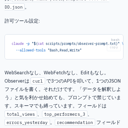
。
DD.json
許可ツール設定:
claude
 -p
 "$(
cat
 scripts/prompts/observer-prompt.txt)"
 \
copy
  --allowed-tools
 "Bash,Read,Write"
WebSearchなし、WebFetchなし、Editもなし。
Observerは
で3つのAPIを叩いて、1つのJSON
curl
ファイルを書く。それだけです。「データを解釈しよ
う」と気を利かせ始めても、プロンプトで禁じていま
す。スキーマでも縛っています。フィールドは
、
、
total_views
top_performers_3
。
フィールド
errors_yesterday
recommendation