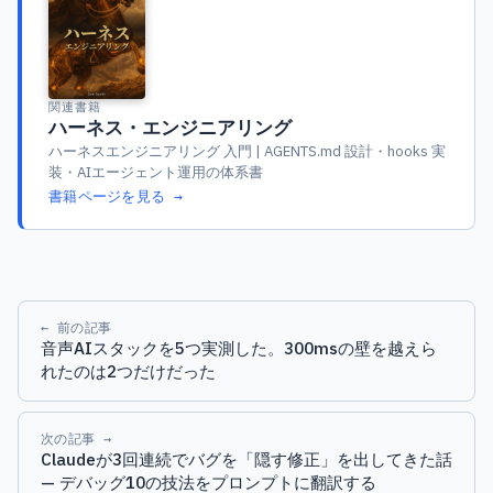
関連書籍
ハーネス・エンジニアリング
ハーネスエンジニアリング 入門 | AGENTS.md 設計・hooks 実
装・AIエージェント運用の体系書
書籍ページを見る →
← 前の記事
音声AIスタックを5つ実測した。300msの壁を越えら
れたのは2つだけだった
次の記事 →
Claudeが3回連続でバグを「隠す修正」を出してきた話
— デバッグ10の技法をプロンプトに翻訳する