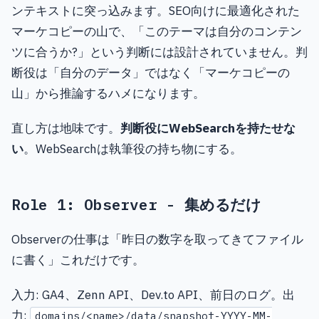
ンテキストに突っ込みます。SEO向けに最適化された
マーケコピーの山で、「このテーマは自分のコンテン
ツに合うか?」という判断には設計されていません。判
断役は「自分のデータ」ではなく「マーケコピーの
山」から推論するハメになります。
直し方は地味です。
判断役にWebSearchを持たせな
い
。WebSearchは執筆役の持ち物にする。
Role 1: Observer - 集めるだけ
Observerの仕事は「昨日の数字を取ってきてファイル
に書く」これだけです。
入力: GA4、Zenn API、Dev.to API、前日のログ。出
力:
domains/<name>/data/snapshot-YYYY-MM-