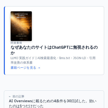
関連書籍
なぜあなたのサイトはChatGPTに無視されるの
か
LLMO 実践ガイド | AI検索最適化・llms.txt・JSON-LD・引用
率改善の体系書
書籍ページを見る →
← 前の記事
AI Overviewsに載るための4条件を30日試した。効い
たのは1つだけだった