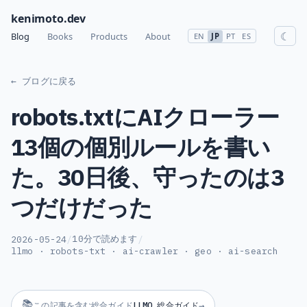
kenimoto.dev
☾
Blog
Books
Products
About
EN
JP
PT
ES
← ブログに戻る
robots.txtにAIクローラー
13個の個別ルールを書い
た。30日後、守ったのは3
つだけだった
10分で読めます
2026-05-24
/
/
llmo · robots-txt · ai-crawler · geo · ai-search
📚
この記事を含む総合ガイド
LLMO 総合ガイド
→