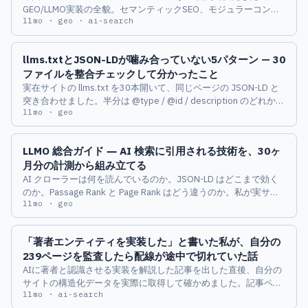
GEO/LLMO実装の全貌。セマンティックSEO、モジュラーコンテ
llmo · geo · ai-search
ンツ、GEOエンハンスメント、クエリファンアウト。4つの柱を
分解して、自サイトに当てはめるための実装フレームワークも紹
介します。
llms.txtとJSON-LDが噛み合っていない5パターン — 30
ファイルを整合チェックして分かったこと
実在サイトの llms.txt を30本開いて、同じページの JSON-LD と
突き合わせました。半分は @type / @id / description のどれかが
llmo · geo
ズレていた。llmoframework 準拠でズレを埋める書き方を整理し
ます。
LLMO 総合ガイド ― AI 検索に引用される技術を、30ヶ
月分の計測から組み立てる
AI クローラーは何を読んでいるのか。JSON-LD はどこまで効く
のか。Passage Rank と Page Rank はどう違うのか。私が実サイ
llmo · geo
トで計測した数字だけを土台に、LLMO の全体像を 8 章に整理し
ました。各章は深掘り記事へのハブとして機能します。
「著者エンティティを実装した」と書いた私が、自分の
239ページを監査したら配線が途中で切れていた話
AIに著者と認識させる実装を解説した記事を出した直後、自分の
サイトの構造化データを実際に取得して確かめました。記事ペー
llmo · ai-search
ジには sameAs を持つ著者の実体が無く、トップにしか無いノー