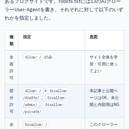
あるブログサイトです。robots.txtには13のAIクロー
ラーUser-Agentを書き、それぞれに対して以下のいず
れかを指定しました。
種
指定
意図
類
全
のみ
サイト全体を学
Allow: /
面
習・引用に使っ
許
てよい
可
部
+
本記事と公開ペ
Allow: /
Disallow:
分
、
ージはOK、未公
/drafts/
Disallow:
許
、
開と内部用はNG
/admin/
Disallow:
可
/private/
全
このクローラー
Disallow: /