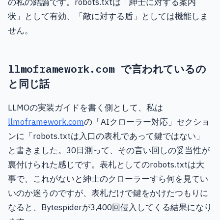
の私の結論です。robots.txtは「紳士に対する案内
状」として有効、「敵に対する盾」としては機能しま
せん。
llmoframework.com で言われているの
と同じ話
LLMOの実装ガイドを書く側として、私は
llmoframework.com
の「AIクローラー対応」セクショ
ンに「robots.txtは入口の表札であって鍵ではない」
と書きました。30日測って、その言い回しの妥当性が
裏付けられた感じです。表札としてのrobots.txtは大
事で、これがないと紳士のクローラーすら何を見てい
いのか迷うのですが、表札だけで鍵をかけたつもりに
なると、Bytespiderが3,400回侵入してくる結果になり