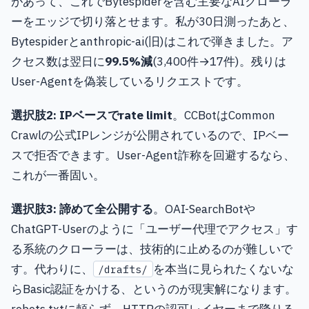
があって、これでBytespiderを含む主要なAIクローラ
ーをエッジで切り落とせます。私が30日測ったあと、
Bytespiderとanthropic-ai(旧)はこれで弾きました。ア
クセス数は翌日に
99.5%減
(3,400件→17件)。残りは
User-Agentを偽装しているリクエストです。
選択肢2: IPベースでrate limit
。CCBotはCommon
Crawlの公式IPレンジが公開されているので、IPベー
スで拒否できます。User-Agent詐称を回避するなら、
これが一番固い。
選択肢3: 諦めて全公開する
。OAI-SearchBotや
ChatGPT-Userのように「ユーザー代理でアクセス」す
る系統のクローラーは、技術的に止めるのが難しいで
す。代わりに、
を本当に見られたくないな
/drafts/
らBasic認証をかける、というのが現実解になります。
robots.txtに頼らず、HTTPの認可レイヤーまで降りる