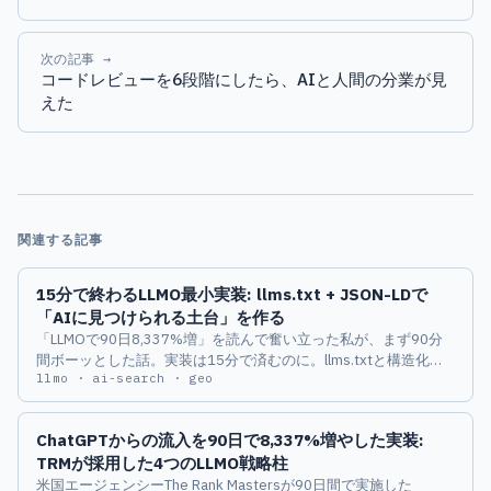
次の記事 →
コードレビューを6段階にしたら、AIと人間の分業が見
えた
関連する記事
15分で終わるLLMO最小実装: llms.txt + JSON-LDで
「AIに見つけられる土台」を作る
「LLMOで90日8,337%増」を読んで奮い立った私が、まず90分
間ボーッとした話。実装は15分で済むのに。llms.txtと構造化デ
llmo · ai-search · geo
ータ(JSON-LD)で、AIに見つけられる最小実装を組む。コピペで
動くコード付き。
ChatGPTからの流入を90日で8,337%増やした実装:
TRMが採用した4つのLLMO戦略柱
米国エージェンシーThe Rank Mastersが90日間で実施した