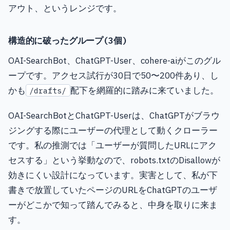
アウト、というレンジです。
構造的に破ったグループ(3個)
OAI-SearchBot、ChatGPT-User、cohere-aiがこのグル
ープです。アクセス試行が30日で50〜200件あり、し
かも
配下を網羅的に踏みに来ていました。
/drafts/
OAI-SearchBotとChatGPT-Userは、ChatGPTがブラウ
ジングする際にユーザーの代理として動くクローラー
です。私の推測では「ユーザーが質問したURLにアク
セスする」という挙動なので、robots.txtのDisallowが
効きにくい設計になっています。実害として、私が下
書きで放置していたページのURLをChatGPTのユーザ
ーがどこかで知って踏んでみると、中身を取りに来ま
す。