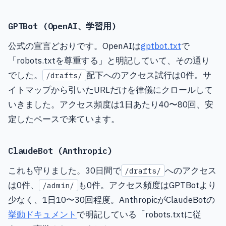
GPTBot (OpenAI、学習用)
公式の宣言どおりです。OpenAIは
gptbot.txt
で
「robots.txtを尊重する」と明記していて、その通り
でした。
配下へのアクセス試行は0件。サ
/drafts/
イトマップから引いたURLだけを律儀にクロールして
いきました。アクセス頻度は1日あたり40〜80回、安
定したペースで来ています。
ClaudeBot (Anthropic)
これも守りました。30日間で
へのアクセス
/drafts/
は0件、
も0件。アクセス頻度はGPTBotより
/admin/
少なく、1日10〜30回程度。AnthropicがClaudeBotの
挙動ドキュメント
で明記している「robots.txtに従